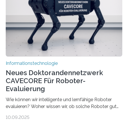
viel Energie, die Speicher- und Verarbeitungseinheiten
sind voneinander getrennt und die Datenübertragung
bremst komplexe Anwendungen aus. Da KI-Modelle
immer größer werden und riesige Datenmengen
verarbeiten müssen, steigt der Bedarf an neuen
Rechenarchitekturen. Neben Quantencomputern
rücken dabei insbesondere…
Informationstechnologie
Neues Doktorandennetzwerk
CAVECORE Für Roboter-
Evaluierung
Wie können wir intelligente und lernfähige Roboter
evaluieren? Woher wissen wir, ob solche Roboter gut
sind in dem, was sie tun? Mit diesen Fragen beschäftigt
10.09.2025
sich CAVECORE – ein neues Marie Skłodowska-Curie
Doctoral Network, das an der Universität Bremen