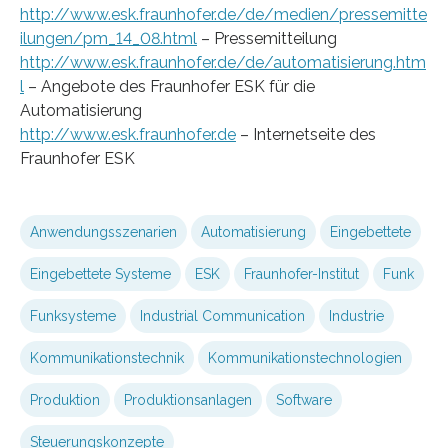
http://www.esk.fraunhofer.de/de/medien/pressemitte
ilungen/pm_14_08.html
– Pressemitteilung
http://www.esk.fraunhofer.de/de/automatisierung.htm
l
– Angebote des Fraunhofer ESK für die
Automatisierung
http://www.esk.fraunhofer.de
– Internetseite des
Fraunhofer ESK
Anwendungsszenarien
Automatisierung
Eingebettete
Eingebettete Systeme
ESK
Fraunhofer-Institut
Funk
Funksysteme
Industrial Communication
Industrie
Kommunikationstechnik
Kommunikationstechnologien
Produktion
Produktionsanlagen
Software
Steuerungskonzepte