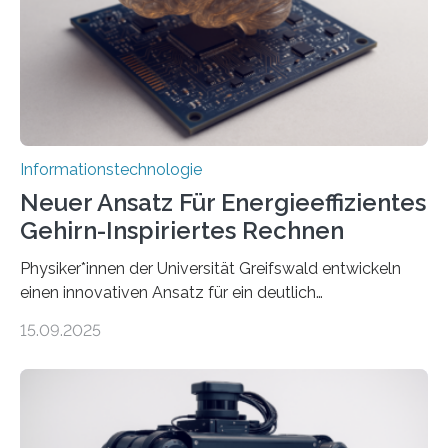
erstellen. „Besonders wichtig ist uns eine ganzheitliche
Animation, bei der Stimme, Körperbewegung, Gestik
und Mimik im Einklang sind…
Informationstechnologie
Neuer Ansatz Für Energieeffizientes
Gehirn-Inspiriertes Rechnen
Physiker*innen der Universität Greifswald entwickeln
einen innovativen Ansatz für ein deutlich
energieeffizienteres Arbeiten von Computern. Ihr
15.09.2025
Lösungsweg ist inspiriert vom menschlichen Gehirn. Die
rasante Entwicklung der Künstlichen Intelligenz (KI)
stellt die heutige Computertechnik vor
Herausforderungen. Herkömmliche Silizium-
Prozessoren stoßen an ihre Grenzen: Sie verbrauchen