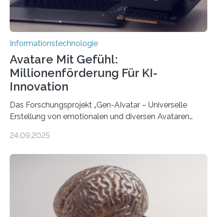
Informationstechnologie
Avatare Mit Gefühl:
Millionenförderung Für KI-
Innovation
Das Forschungsprojekt „Gen-AIvatar – Universelle
Erstellung von emotionalen und diversen Avataren
durch generative KI“ erhält eine NEXT.IN.NRW-
24.09.2025
Förderung in Höhe von rund 2 Millionen Euro. Dabei
entwickeln Wissenschaftlerinnen und Wissenschaftler
der Universität Bonn und der TH Köln gemeinsam mit
der MindPort GmbH eine neuartige, KI-gestützte
Lösung zur Erzeugung von Emotionen für realistische
Avatare. Gen-AIvatar entwickelt innovative und
kosteneffiziente Methoden, um lebensechte Avatare zu