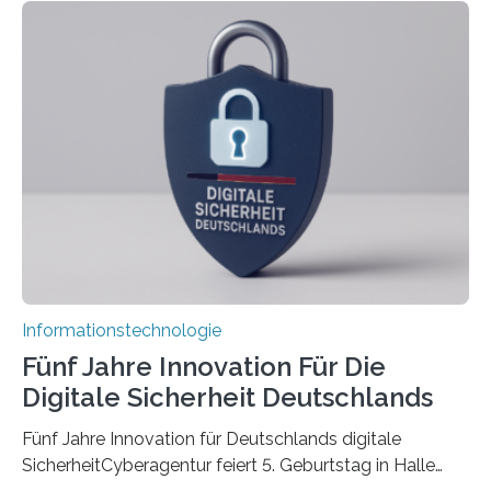
koordiniert wird. Ab dem 1. September werden sich
über einen Zeitraum von vier Jahren insgesamt 15
Promovierende im Rahmen von CAVECORE mit
kognitiven Robotern beschäftigen – also mit Robotern,
die mittels Sensoren ihre Umgebung erfassen,
Informationen verarbeiten und häufig auch mit…
Informationstechnologie
Fünf Jahre Innovation Für Die
Digitale Sicherheit Deutschlands
Fünf Jahre Innovation für Deutschlands digitale
SicherheitCyberagentur feiert 5. Geburtstag in Halle