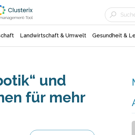
Landwirtschaft & Umwelt
Gesundheit &
Agrar- Forstwissenschaften
Unternehmensmeldungen
Biowissenschafte
Ökologie Umwelt- Naturschutz
ktmanagement-Tool
chaft
Landwirtschaft & Umwelt
Gesundheit & L
otik“ und
nen für mehr