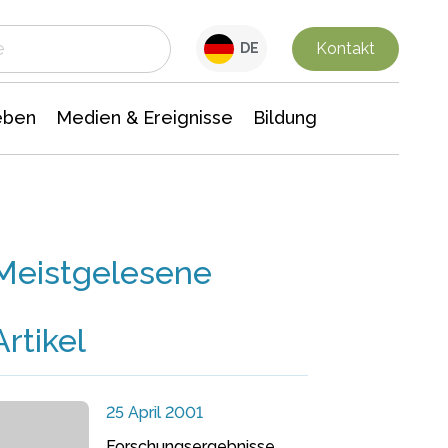
 Leben
Medien & Ereignisse
Interdisziplinäre Forschung
Veranstaltungsnachrichten
n Chemie
Gesellschaftswissenschaften
Kontakt
DE
eben
Medien & Ereignisse
Bildung
Meistgelesene
Artikel
25 April 2001
Forschungsergebnisse