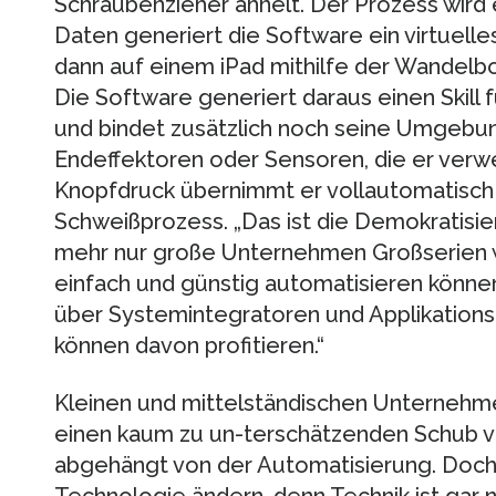
Schraubenzieher ähnelt. Der Prozess wird
Daten generiert die Software ein virtuelle
dann auf einem iPad mithilfe der Wandelbo
Die Software generiert daraus einen Skill 
und bindet zusätzlich noch seine Umgebun
Endeffektoren oder Sensoren, die er verwe
Knopfdruck übernimmt er vollautomatisc
Schweißprozess. „Das ist die Demokratisier
mehr nur große Unternehmen Großserien 
einfach und günstig automatisieren können
über Systemintegratoren und Applikationsh
können davon profitieren.“
Kleinen und mittelständischen Unternehm
einen kaum zu un-terschätzenden Schub ver
abgehängt von der Automatisierung. Doch 
Technologie ändern, denn Technik ist gar n