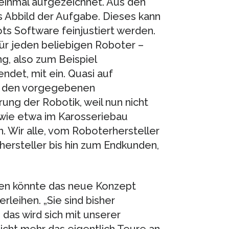
 einmal aufgezeichnet. Aus den
s Abbild der Aufgabe. Dieses kann
ts Software feinjustiert werden.
für jeden beliebigen Roboter –
g, also zum Beispiel
ndet, mit ein. Quasi auf
h den vorgegebenen
ung der Robotik, weil nun nicht
wie etwa im Karosseriebau
. Wir alle, vom Roboterhersteller
ersteller bis hin zum Endkunden,
en könnte das neue Konzept
leihen. „Sie sind bisher
das wird sich mit unserer
icht mehr das eigentlich Teure an