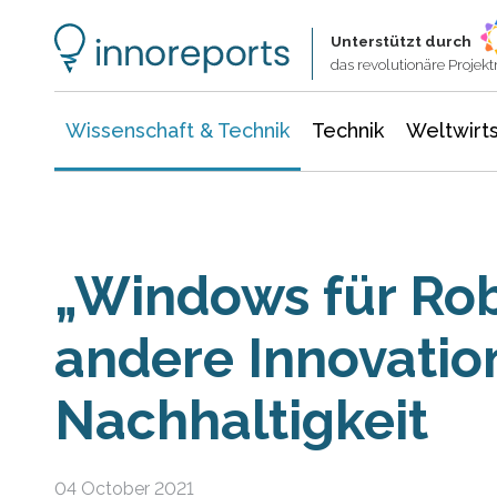
Wissenschaft & Technik
Informationstechnologie
Energie & Elektrotechnik
Unterstützt durch
das revolutionäre Proje
Wissenschaft & Technik
Technik
Weltwirts
„Windows für Rob
andere Innovatio
Nachhaltigkeit
04 October 2021