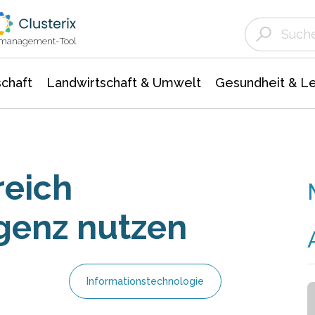
Landwirtschaft & Umwelt
Gesundheit &
Agrar- Forstwissenschaften
Unternehmensmeldungen
Biowissenschafte
Ökologie Umwelt- Naturschutz
ktmanagement-Tool
chaft
Landwirtschaft & Umwelt
Gesundheit & L
reich
igenz nutzen
Informationstechnologie