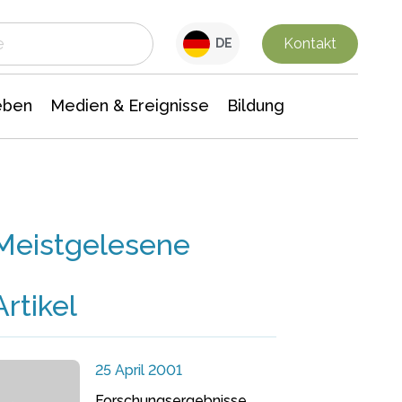
 Leben
Medien & Ereignisse
Interdisziplinäre Forschung
Veranstaltungsnachrichten
n Chemie
Gesellschaftswissenschaften
Kontakt
DE
eben
Medien & Ereignisse
Bildung
Meistgelesene
Artikel
25 April 2001
Forschungsergebnisse