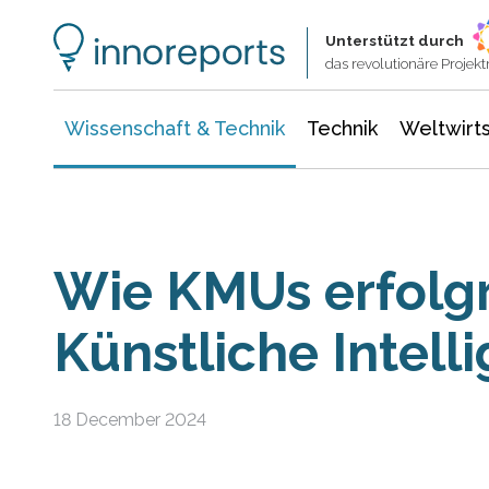
Wissenschaft & Technik
Informationstechnologie
Energie & Elektrotechnik
Unterstützt durch
das revolutionäre Proje
Wissenschaft & Technik
Technik
Weltwirts
Wie KMUs erfolg
Künstliche Intell
18 December 2024