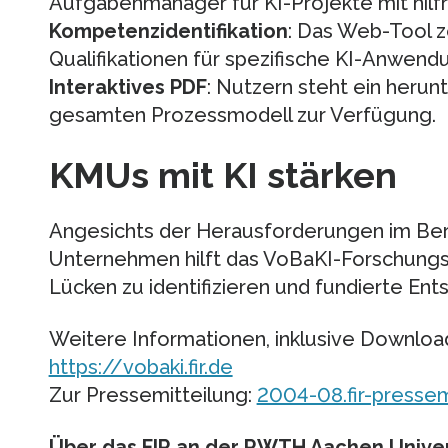
Aufgabenmanager für KI-Projekte mit hilfr
Kompetenzidentifikation
: Das Web-Tool z
Qualifikationen für spezifische KI-Anwendu
Interaktives PDF
: Nutzern steht ein heru
gesamten Prozessmodell zur Verfügung.
KMUs mit KI stärken
Angesichts der Herausforderungen im Bere
Unternehmen hilft das VoBaKI-Forschungsp
Lücken zu identifizieren und fundierte Ent
Weitere Informationen, inklusive Download
https://vobaki.fir.de
Zur Pressemitteilung:
2004-08.fir-pressem
Über das FIR an der RWTH Aachen Univer