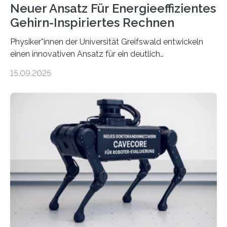
Neuer Ansatz Für Energieeffizientes
Gehirn-Inspiriertes Rechnen
Physiker*innen der Universität Greifswald entwickeln
einen innovativen Ansatz für ein deutlich
energieeffizienteres Arbeiten von Computern. Ihr
15.09.2025
Lösungsweg ist inspiriert vom menschlichen Gehirn. Die
rasante Entwicklung der Künstlichen Intelligenz (KI)
stellt die heutige Computertechnik vor
Herausforderungen. Herkömmliche Silizium-
Prozessoren stoßen an ihre Grenzen: Sie verbrauchen
viel Energie, die Speicher- und Verarbeitungseinheiten
sind voneinander getrennt und die Datenübertragung
bremst komplexe Anwendungen aus. Da KI-Modelle
immer größer werden und riesige Datenmengen
verarbeiten müssen, steigt der Bedarf an neuen
Rechenarchitekturen. Neben Quantencomputern
rücken dabei insbesondere…