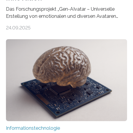
Das Forschungsprojekt „Gen-AIvatar – Universelle
Erstellung von emotionalen und diversen Avataren
durch generative KI“ erhält eine NEXT.IN.NRW-
24.09.2025
Förderung in Höhe von rund 2 Millionen Euro. Dabei
entwickeln Wissenschaftlerinnen und Wissenschaftler
der Universität Bonn und der TH Köln gemeinsam mit
der MindPort GmbH eine neuartige, KI-gestützte
Lösung zur Erzeugung von Emotionen für realistische
Avatare. Gen-AIvatar entwickelt innovative und
kosteneffiziente Methoden, um lebensechte Avatare zu
erstellen. „Besonders wichtig ist uns eine ganzheitliche
Animation, bei der Stimme, Körperbewegung, Gestik
und Mimik im Einklang sind…
Informationstechnologie