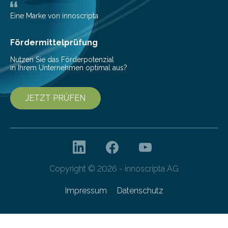
Deutschlands digitale Souveränität von übermorgen.
Mit einer festlichen Veranstaltung beging die
Eine Marke von innoscripta
Cyberagentur ihren 5. Geburtstag. Zahlreiche Gäste…
Fördermittelprüfung
Nutzen Sie das Förderpotenzial
in Ihrem Unternehmen optimal aus?
JETZT PRÜFEN
Copyright © 2026 - innoscripta AG
Impressum
Datenschutz