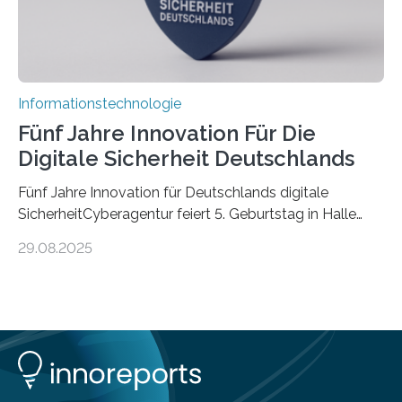
Informationstechnologie
Fünf Jahre Innovation Für Die
Digitale Sicherheit Deutschlands
Fünf Jahre Innovation für Deutschlands digitale
SicherheitCyberagentur feiert 5. Geburtstag in Halle
(Saale) – Politik, Wissenschaft und Wirtschaft würdigen
29.08.2025
ErfolgeDie Agentur für Innovation in der
Cybersicherheit GmbH (Cyberagentur) hat am 28.
August 2025 in Halle (Saale) ihr fünfjähriges Bestehen
gefeiert. Mit einem Rückblick auf fünf Jahre
Forschungsarbeit, politischen Grußworten und der
feierlichen Preisverleihung des Ideenwettbewerbs
HAL2025 wurde das Jubiläum zu einem Zeichen für