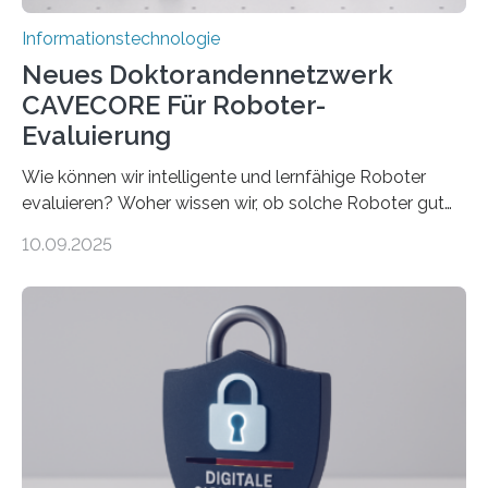
Informationstechnologie
Neues Doktorandennetzwerk
CAVECORE Für Roboter-
Evaluierung
Wie können wir intelligente und lernfähige Roboter
evaluieren? Woher wissen wir, ob solche Roboter gut
sind in dem, was sie tun? Mit diesen Fragen beschäftigt
10.09.2025
sich CAVECORE – ein neues Marie Skłodowska-Curie
Doctoral Network, das an der Universität Bremen
koordiniert wird. Ab dem 1. September werden sich
über einen Zeitraum von vier Jahren insgesamt 15
Promovierende im Rahmen von CAVECORE mit
kognitiven Robotern beschäftigen – also mit Robotern,
die mittels Sensoren ihre Umgebung erfassen,
Informationen verarbeiten und häufig auch mit…