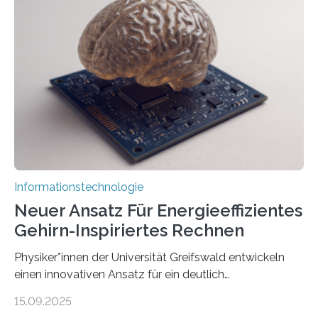
der MindPort GmbH eine neuartige, KI-gestützte
Lösung zur Erzeugung von Emotionen für realistische
Avatare. Gen-AIvatar entwickelt innovative und
kosteneffiziente Methoden, um lebensechte Avatare zu
erstellen. „Besonders wichtig ist uns eine ganzheitliche
Animation, bei der Stimme, Körperbewegung, Gestik
und Mimik im Einklang sind…
Informationstechnologie
Neuer Ansatz Für Energieeffizientes
Gehirn-Inspiriertes Rechnen
Physiker*innen der Universität Greifswald entwickeln
einen innovativen Ansatz für ein deutlich
energieeffizienteres Arbeiten von Computern. Ihr
15.09.2025
Lösungsweg ist inspiriert vom menschlichen Gehirn. Die