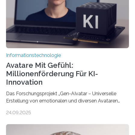
Informationstechnologie
Avatare Mit Gefühl:
Millionenförderung Für KI-
Innovation
Das Forschungsprojekt „Gen-AIvatar – Universelle
Erstellung von emotionalen und diversen Avataren
durch generative KI“ erhält eine NEXT.IN.NRW-
24.09.2025
Förderung in Höhe von rund 2 Millionen Euro. Dabei
entwickeln Wissenschaftlerinnen und Wissenschaftler
der Universität Bonn und der TH Köln gemeinsam mit