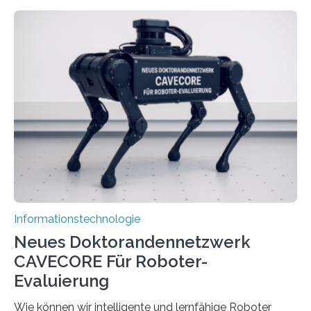
rasante Entwicklung der Künstlichen Intelligenz (KI)
stellt die heutige Computertechnik vor
Herausforderungen. Herkömmliche Silizium-
Prozessoren stoßen an ihre Grenzen: Sie verbrauchen
viel Energie, die Speicher- und Verarbeitungseinheiten
sind voneinander getrennt und die Datenübertragung
bremst komplexe Anwendungen aus. Da KI-Modelle
immer größer werden und riesige Datenmengen
verarbeiten müssen, steigt der Bedarf an neuen
Rechenarchitekturen. Neben Quantencomputern
rücken dabei insbesondere…
Informationstechnologie
Neues Doktorandennetzwerk
CAVECORE Für Roboter-
Evaluierung
Wie können wir intelligente und lernfähige Roboter