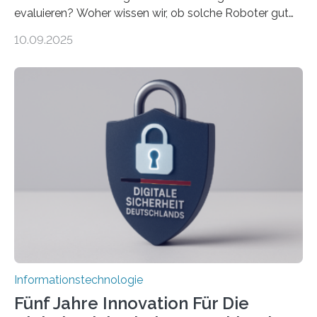
evaluieren? Woher wissen wir, ob solche Roboter gut
sind in dem, was sie tun? Mit diesen Fragen beschäftigt
10.09.2025
sich CAVECORE – ein neues Marie Skłodowska-Curie
Doctoral Network, das an der Universität Bremen
koordiniert wird. Ab dem 1. September werden sich
über einen Zeitraum von vier Jahren insgesamt 15
Promovierende im Rahmen von CAVECORE mit
kognitiven Robotern beschäftigen – also mit Robotern,
die mittels Sensoren ihre Umgebung erfassen,
Informationen verarbeiten und häufig auch mit…
Informationstechnologie
Fünf Jahre Innovation Für Die