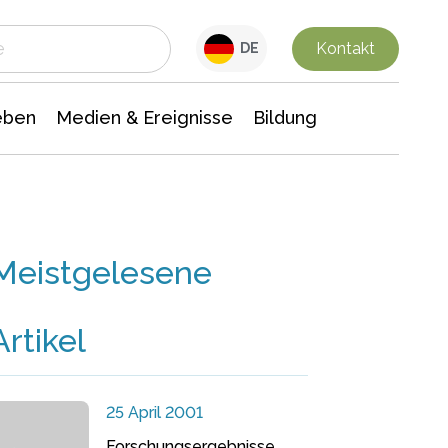
 Leben
Medien & Ereignisse
Interdisziplinäre Forschung
Veranstaltungsnachrichten
n Chemie
Gesellschaftswissenschaften
Kontakt
DE
eben
Medien & Ereignisse
Bildung
Meistgelesene
Artikel
25 April 2001
Forschungsergebnisse