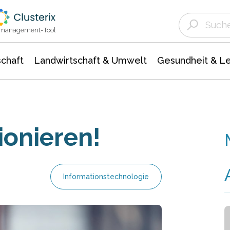
Landwirtschaft & Umwelt
Gesundheit &
Agrar- Forstwissenschaften
Unternehmensmeldungen
Biowissenschafte
Ökologie Umwelt- Naturschutz
ktmanagement-Tool
chaft
Landwirtschaft & Umwelt
Gesundheit & L
onieren!
Informationstechnologie