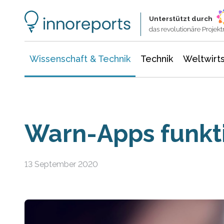
Wissenschaft & Technik
Informationstechnologie
Energie & Elektrotechnik
Unterstützt durch
das revolutionäre Proje
Wissenschaft & Technik
Technik
Weltwirts
Warn-Apps funkti
13 September 2020