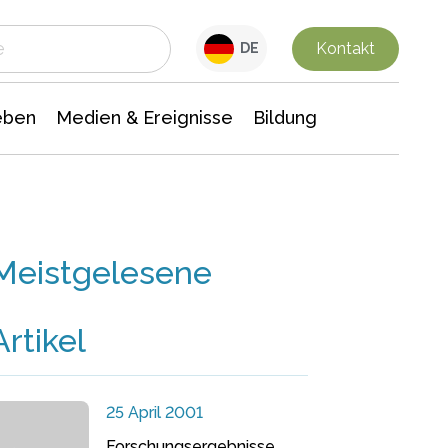
 Leben
Medien & Ereignisse
Interdisziplinäre Forschung
Veranstaltungsnachrichten
n Chemie
Gesellschaftswissenschaften
Kontakt
DE
eben
Medien & Ereignisse
Bildung
Meistgelesene
Artikel
25 April 2001
Forschungsergebnisse