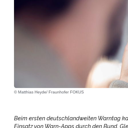
© Matthias Heyde/ Fraunhofer FOKUS
Beim ersten deutschlandweiten Warntag ka
Einsatz von Warn-Apps durch den Bund. Gle