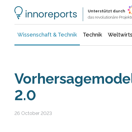
Wissenschaft & Technik
Informationstechnologie
Energie & Elektrotechnik
Unterstützt durch
das revolutionäre Proje
Wissenschaft & Technik
Technik
Weltwirts
Vorhersagemodel
2.0
26 October 2023