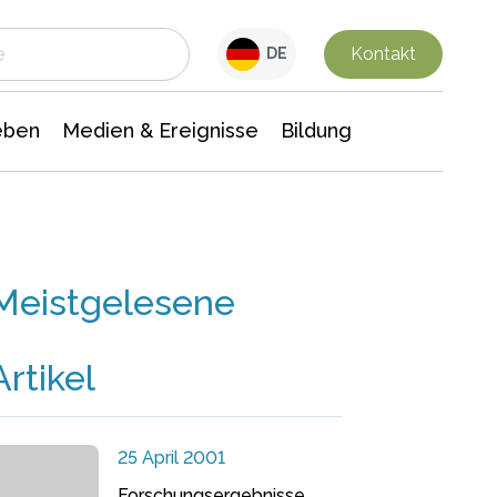
 Leben
Medien & Ereignisse
Interdisziplinäre Forschung
Veranstaltungsnachrichten
n Chemie
Gesellschaftswissenschaften
Kontakt
DE
eben
Medien & Ereignisse
Bildung
Meistgelesene
Artikel
25 April 2001
Forschungsergebnisse