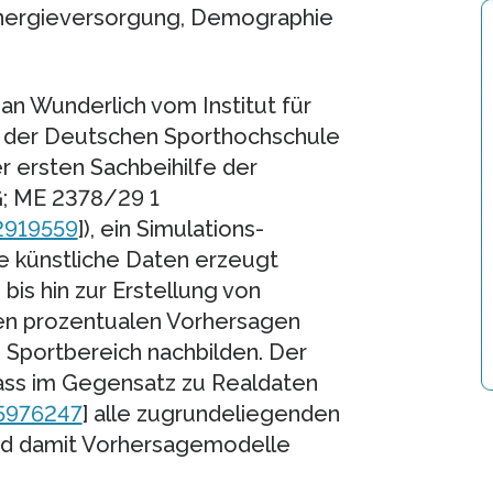
, Energieversorgung, Demographie
ian Wunderlich vom Institut für
k der Deutschen Sporthochschule
er ersten Sachbeihilfe der
; ME 2378/29 1
2919559
]), ein Simulations-
e künstliche Daten erzeugt
is hin zur Erstellung von
ten prozentualen Vorhersagen
 Sportbereich nachbilden. Der
 dass im Gegensatz zu Realdaten
05976247
] alle zugrundeliegenden
und damit Vorhersagemodelle