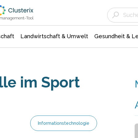
Landwirtschaft & Umwelt
Gesundheit &
Agrar- Forstwissenschaften
Unternehmensmeldungen
Biowissenschafte
Ökologie Umwelt- Naturschutz
ktmanagement-Tool
chaft
Landwirtschaft & Umwelt
Gesundheit & L
le im Sport
Informationstechnologie