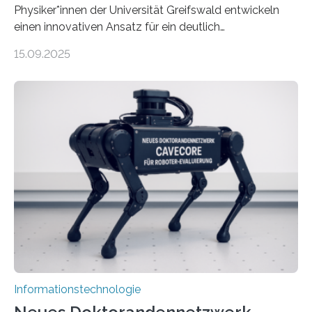
Physiker*innen der Universität Greifswald entwickeln
einen innovativen Ansatz für ein deutlich
energieeffizienteres Arbeiten von Computern. Ihr
15.09.2025
Lösungsweg ist inspiriert vom menschlichen Gehirn. Die
rasante Entwicklung der Künstlichen Intelligenz (KI)
stellt die heutige Computertechnik vor
Herausforderungen. Herkömmliche Silizium-
Prozessoren stoßen an ihre Grenzen: Sie verbrauchen
viel Energie, die Speicher- und Verarbeitungseinheiten
sind voneinander getrennt und die Datenübertragung
bremst komplexe Anwendungen aus. Da KI-Modelle
immer größer werden und riesige Datenmengen
verarbeiten müssen, steigt der Bedarf an neuen
Rechenarchitekturen. Neben Quantencomputern
rücken dabei insbesondere…
Informationstechnologie