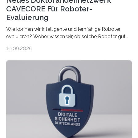
Neues Doktorandennetzwerk
CAVECORE Für Roboter-
Evaluierung
Wie können wir intelligente und lernfähige Roboter
evaluieren? Woher wissen wir, ob solche Roboter gut
sind in dem, was sie tun? Mit diesen Fragen beschäftigt
10.09.2025
sich CAVECORE – ein neues Marie Skłodowska-Curie
Doctoral Network, das an der Universität Bremen
koordiniert wird. Ab dem 1. September werden sich
über einen Zeitraum von vier Jahren insgesamt 15
Promovierende im Rahmen von CAVECORE mit
kognitiven Robotern beschäftigen – also mit Robotern,
die mittels Sensoren ihre Umgebung erfassen,
Informationen verarbeiten und häufig auch mit…