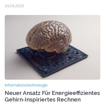
durch generative KI“ erhält eine NEXT.IN.NRW-
24.09.2025
Förderung in Höhe von rund 2 Millionen Euro. Dabei
entwickeln Wissenschaftlerinnen und Wissenschaftler
der Universität Bonn und der TH Köln gemeinsam mit
der MindPort GmbH eine neuartige, KI-gestützte
Lösung zur Erzeugung von Emotionen für realistische
Avatare. Gen-AIvatar entwickelt innovative und
kosteneffiziente Methoden, um lebensechte Avatare zu
erstellen. „Besonders wichtig ist uns eine ganzheitliche
Animation, bei der Stimme, Körperbewegung, Gestik
und Mimik im Einklang sind…
Informationstechnologie
Neuer Ansatz Für Energieeffizientes
Gehirn-Inspiriertes Rechnen