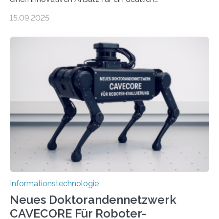
energieeffizienteres Arbeiten von Computern. Ihr
15.09.2025
Lösungsweg ist inspiriert vom menschlichen Gehirn. Die
rasante Entwicklung der Künstlichen Intelligenz (KI)
stellt die heutige Computertechnik vor
Herausforderungen. Herkömmliche Silizium-
Prozessoren stoßen an ihre Grenzen: Sie verbrauchen
viel Energie, die Speicher- und Verarbeitungseinheiten
sind voneinander getrennt und die Datenübertragung
bremst komplexe Anwendungen aus. Da KI-Modelle
immer größer werden und riesige Datenmengen
verarbeiten müssen, steigt der Bedarf an neuen
Rechenarchitekturen. Neben Quantencomputern
rücken dabei insbesondere…
Informationstechnologie
Neues Doktorandennetzwerk
CAVECORE Für Roboter-