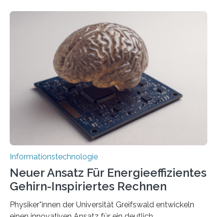
entwickeln Wissenschaftlerinnen und Wissenschaftler
der Universität Bonn und der TH Köln gemeinsam mit
der MindPort GmbH eine neuartige, KI-gestützte
Lösung zur Erzeugung von Emotionen für realistische
Avatare. Gen-AIvatar entwickelt innovative und
kosteneffiziente Methoden, um lebensechte Avatare zu
erstellen. „Besonders wichtig ist uns eine ganzheitliche
Animation, bei der Stimme, Körperbewegung, Gestik
und Mimik im Einklang sind…
Informationstechnologie
Neuer Ansatz Für Energieeffizientes
Gehirn-Inspiriertes Rechnen
Physiker*innen der Universität Greifswald entwickeln
einen innovativen Ansatz für ein deutlich