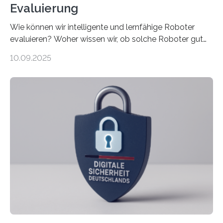
Evaluierung
Wie können wir intelligente und lernfähige Roboter
evaluieren? Woher wissen wir, ob solche Roboter gut
sind in dem, was sie tun? Mit diesen Fragen beschäftigt
10.09.2025
sich CAVECORE – ein neues Marie Skłodowska-Curie
Doctoral Network, das an der Universität Bremen
koordiniert wird. Ab dem 1. September werden sich
über einen Zeitraum von vier Jahren insgesamt 15
Promovierende im Rahmen von CAVECORE mit
kognitiven Robotern beschäftigen – also mit Robotern,
die mittels Sensoren ihre Umgebung erfassen,
Informationen verarbeiten und häufig auch mit…