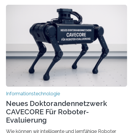
rasante Entwicklung der Künstlichen Intelligenz (KI)
stellt die heutige Computertechnik vor
Herausforderungen. Herkömmliche Silizium-
Prozessoren stoßen an ihre Grenzen: Sie verbrauchen
viel Energie, die Speicher- und Verarbeitungseinheiten
sind voneinander getrennt und die Datenübertragung
bremst komplexe Anwendungen aus. Da KI-Modelle
immer größer werden und riesige Datenmengen
verarbeiten müssen, steigt der Bedarf an neuen
Rechenarchitekturen. Neben Quantencomputern
rücken dabei insbesondere…
Informationstechnologie
Neues Doktorandennetzwerk
CAVECORE Für Roboter-
Evaluierung
Wie können wir intelligente und lernfähige Roboter