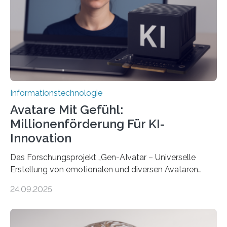
Informationstechnologie
Avatare Mit Gefühl:
Millionenförderung Für KI-
Innovation
Das Forschungsprojekt „Gen-AIvatar – Universelle
Erstellung von emotionalen und diversen Avataren
durch generative KI“ erhält eine NEXT.IN.NRW-
24.09.2025
Förderung in Höhe von rund 2 Millionen Euro. Dabei
entwickeln Wissenschaftlerinnen und Wissenschaftler
der Universität Bonn und der TH Köln gemeinsam mit