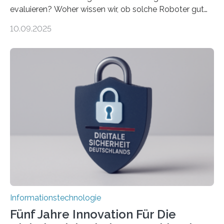
evaluieren? Woher wissen wir, ob solche Roboter gut
sind in dem, was sie tun? Mit diesen Fragen beschäftigt
10.09.2025
sich CAVECORE – ein neues Marie Skłodowska-Curie
Doctoral Network, das an der Universität Bremen
koordiniert wird. Ab dem 1. September werden sich
über einen Zeitraum von vier Jahren insgesamt 15
Promovierende im Rahmen von CAVECORE mit
kognitiven Robotern beschäftigen – also mit Robotern,
die mittels Sensoren ihre Umgebung erfassen,
Informationen verarbeiten und häufig auch mit…
Informationstechnologie
Fünf Jahre Innovation Für Die