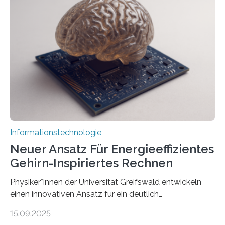
der MindPort GmbH eine neuartige, KI-gestützte
Lösung zur Erzeugung von Emotionen für realistische
Avatare. Gen-AIvatar entwickelt innovative und
kosteneffiziente Methoden, um lebensechte Avatare zu
erstellen. „Besonders wichtig ist uns eine ganzheitliche
Animation, bei der Stimme, Körperbewegung, Gestik
und Mimik im Einklang sind…
Informationstechnologie
Neuer Ansatz Für Energieeffizientes
Gehirn-Inspiriertes Rechnen
Physiker*innen der Universität Greifswald entwickeln
einen innovativen Ansatz für ein deutlich
energieeffizienteres Arbeiten von Computern. Ihr
15.09.2025
Lösungsweg ist inspiriert vom menschlichen Gehirn. Die