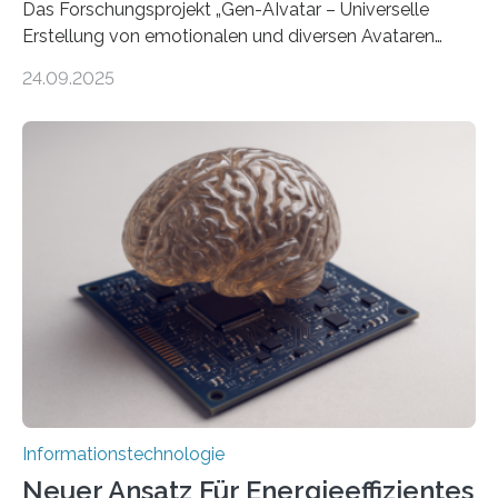
Das Forschungsprojekt „Gen-AIvatar – Universelle
Erstellung von emotionalen und diversen Avataren
durch generative KI“ erhält eine NEXT.IN.NRW-
24.09.2025
Förderung in Höhe von rund 2 Millionen Euro. Dabei
entwickeln Wissenschaftlerinnen und Wissenschaftler
der Universität Bonn und der TH Köln gemeinsam mit
der MindPort GmbH eine neuartige, KI-gestützte
Lösung zur Erzeugung von Emotionen für realistische
Avatare. Gen-AIvatar entwickelt innovative und
kosteneffiziente Methoden, um lebensechte Avatare zu
erstellen. „Besonders wichtig ist uns eine ganzheitliche
Animation, bei der Stimme, Körperbewegung, Gestik
und Mimik im Einklang sind…
Informationstechnologie
Neuer Ansatz Für Energieeffizientes