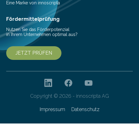
Mit einer festlichen Veranstaltung beging die
Eine Marke von innoscripta
Cyberagentur ihren 5. Geburtstag. Zahlreiche Gäste…
Fördermittelprüfung
Nutzen Sie das Förderpotenzial
in Ihrem Unternehmen optimal aus?
JETZT PRÜFEN
Copyright © 2026 - innoscripta AG
Impressum
Datenschutz