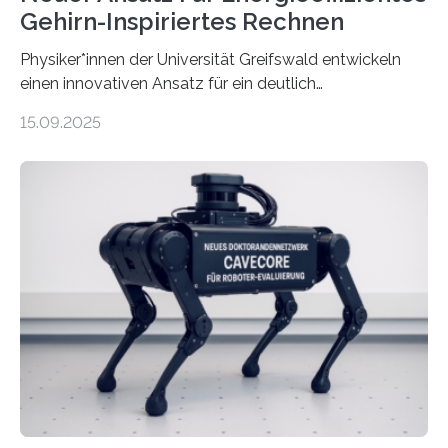
Gehirn-Inspiriertes Rechnen
Physiker*innen der Universität Greifswald entwickeln
einen innovativen Ansatz für ein deutlich
energieeffizienteres Arbeiten von Computern. Ihr
15.09.2025
Lösungsweg ist inspiriert vom menschlichen Gehirn. Die
rasante Entwicklung der Künstlichen Intelligenz (KI)
stellt die heutige Computertechnik vor
Herausforderungen. Herkömmliche Silizium-
Prozessoren stoßen an ihre Grenzen: Sie verbrauchen
viel Energie, die Speicher- und Verarbeitungseinheiten
sind voneinander getrennt und die Datenübertragung
bremst komplexe Anwendungen aus. Da KI-Modelle
immer größer werden und riesige Datenmengen
verarbeiten müssen, steigt der Bedarf an neuen
Rechenarchitekturen. Neben Quantencomputern
rücken dabei insbesondere…