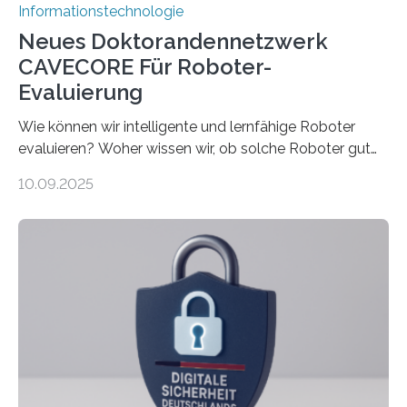
Informationstechnologie
Neues Doktorandennetzwerk
CAVECORE Für Roboter-
Evaluierung
Wie können wir intelligente und lernfähige Roboter
evaluieren? Woher wissen wir, ob solche Roboter gut
sind in dem, was sie tun? Mit diesen Fragen beschäftigt
10.09.2025
sich CAVECORE – ein neues Marie Skłodowska-Curie
Doctoral Network, das an der Universität Bremen
koordiniert wird. Ab dem 1. September werden sich
über einen Zeitraum von vier Jahren insgesamt 15
Promovierende im Rahmen von CAVECORE mit
kognitiven Robotern beschäftigen – also mit Robotern,
die mittels Sensoren ihre Umgebung erfassen,
Informationen verarbeiten und häufig auch mit…