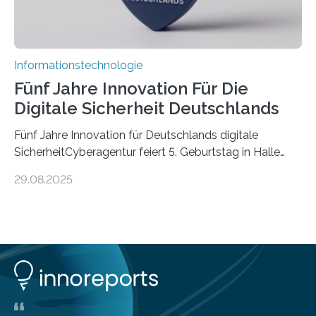
Informationstechnologie
Fünf Jahre Innovation Für Die
Digitale Sicherheit Deutschlands
Fünf Jahre Innovation für Deutschlands digitale
SicherheitCyberagentur feiert 5. Geburtstag in Halle
(Saale) – Politik, Wissenschaft und Wirtschaft würdigen
29.08.2025
ErfolgeDie Agentur für Innovation in der
Cybersicherheit GmbH (Cyberagentur) hat am 28.
August 2025 in Halle (Saale) ihr fünfjähriges Bestehen
gefeiert. Mit einem Rückblick auf fünf Jahre
Forschungsarbeit, politischen Grußworten und der
feierlichen Preisverleihung des Ideenwettbewerbs
HAL2025 wurde das Jubiläum zu einem Zeichen für
Deutschlands digitale Souveränität von übermorgen.