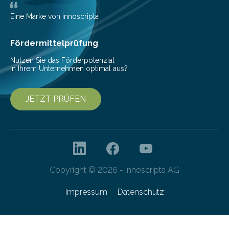
Deutschlands digitale Souveränität von übermorgen.
Mit einer festlichen Veranstaltung beging die
Eine Marke von innoscripta
Cyberagentur ihren 5. Geburtstag. Zahlreiche Gäste…
Fördermittelprüfung
Nutzen Sie das Förderpotenzial
in Ihrem Unternehmen optimal aus?
JETZT PRÜFEN
Copyright © 2026 - innoscripta AG
Impressum
Datenschutz