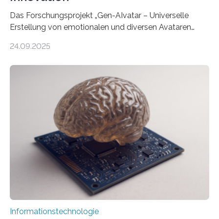
Das Forschungsprojekt „Gen-AIvatar – Universelle
Erstellung von emotionalen und diversen Avataren
durch generative KI“ erhält eine NEXT.IN.NRW-
24.09.2025
Förderung in Höhe von rund 2 Millionen Euro. Dabei
entwickeln Wissenschaftlerinnen und Wissenschaftler
der Universität Bonn und der TH Köln gemeinsam mit
der MindPort GmbH eine neuartige, KI-gestützte
Lösung zur Erzeugung von Emotionen für realistische
Avatare. Gen-AIvatar entwickelt innovative und
kosteneffiziente Methoden, um lebensechte Avatare zu
erstellen. „Besonders wichtig ist uns eine ganzheitliche
Animation, bei der Stimme, Körperbewegung, Gestik
und Mimik im Einklang sind…
Informationstechnologie