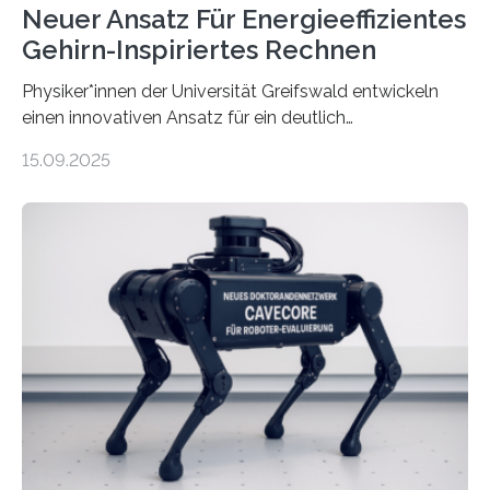
Neuer Ansatz Für Energieeffizientes
Gehirn-Inspiriertes Rechnen
Physiker*innen der Universität Greifswald entwickeln
einen innovativen Ansatz für ein deutlich
energieeffizienteres Arbeiten von Computern. Ihr
15.09.2025
Lösungsweg ist inspiriert vom menschlichen Gehirn. Die
rasante Entwicklung der Künstlichen Intelligenz (KI)
stellt die heutige Computertechnik vor
Herausforderungen. Herkömmliche Silizium-
Prozessoren stoßen an ihre Grenzen: Sie verbrauchen
viel Energie, die Speicher- und Verarbeitungseinheiten
sind voneinander getrennt und die Datenübertragung
bremst komplexe Anwendungen aus. Da KI-Modelle
immer größer werden und riesige Datenmengen
verarbeiten müssen, steigt der Bedarf an neuen
Rechenarchitekturen. Neben Quantencomputern
rücken dabei insbesondere…