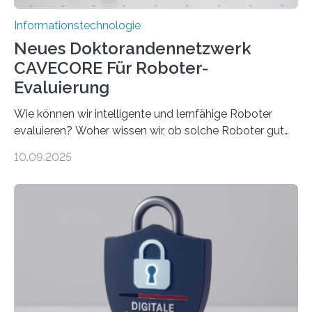
Informationstechnologie
Neues Doktorandennetzwerk
CAVECORE Für Roboter-
Evaluierung
Wie können wir intelligente und lernfähige Roboter
evaluieren? Woher wissen wir, ob solche Roboter gut
sind in dem, was sie tun? Mit diesen Fragen beschäftigt
10.09.2025
sich CAVECORE – ein neues Marie Skłodowska-Curie
Doctoral Network, das an der Universität Bremen
koordiniert wird. Ab dem 1. September werden sich
über einen Zeitraum von vier Jahren insgesamt 15
Promovierende im Rahmen von CAVECORE mit
kognitiven Robotern beschäftigen – also mit Robotern,
die mittels Sensoren ihre Umgebung erfassen,
Informationen verarbeiten und häufig auch mit…