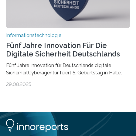
Informationstechnologie
Fünf Jahre Innovation Für Die
Digitale Sicherheit Deutschlands
Fünf Jahre Innovation für Deutschlands digitale
SicherheitCyberagentur feiert 5. Geburtstag in Halle
(Saale) – Politik, Wissenschaft und Wirtschaft würdigen
29.08.2025
ErfolgeDie Agentur für Innovation in der
Cybersicherheit GmbH (Cyberagentur) hat am 28.
August 2025 in Halle (Saale) ihr fünfjähriges Bestehen
gefeiert. Mit einem Rückblick auf fünf Jahre
Forschungsarbeit, politischen Grußworten und der
feierlichen Preisverleihung des Ideenwettbewerbs
HAL2025 wurde das Jubiläum zu einem Zeichen für