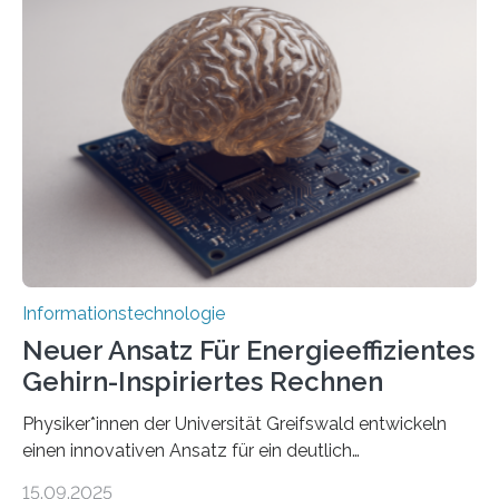
der Universität Bonn und der TH Köln gemeinsam mit
der MindPort GmbH eine neuartige, KI-gestützte
Lösung zur Erzeugung von Emotionen für realistische
Avatare. Gen-AIvatar entwickelt innovative und
kosteneffiziente Methoden, um lebensechte Avatare zu
erstellen. „Besonders wichtig ist uns eine ganzheitliche
Animation, bei der Stimme, Körperbewegung, Gestik
und Mimik im Einklang sind…
Informationstechnologie
Neuer Ansatz Für Energieeffizientes
Gehirn-Inspiriertes Rechnen
Physiker*innen der Universität Greifswald entwickeln
einen innovativen Ansatz für ein deutlich
energieeffizienteres Arbeiten von Computern. Ihr
15.09.2025