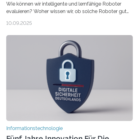
Wie können wir intelligente und lernfähige Roboter
evaluieren? Woher wissen wir, ob solche Roboter gut
sind in dem, was sie tun? Mit diesen Fragen beschäftigt
10.09.2025
sich CAVECORE – ein neues Marie Skłodowska-Curie
Doctoral Network, das an der Universität Bremen
koordiniert wird. Ab dem 1. September werden sich
über einen Zeitraum von vier Jahren insgesamt 15
Promovierende im Rahmen von CAVECORE mit
kognitiven Robotern beschäftigen – also mit Robotern,
die mittels Sensoren ihre Umgebung erfassen,
Informationen verarbeiten und häufig auch mit…
Informationstechnologie
Fünf Jahre Innovation Für Die