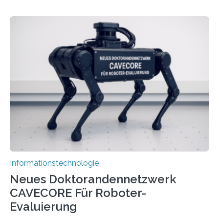
Lösungsweg ist inspiriert vom menschlichen Gehirn. Die
rasante Entwicklung der Künstlichen Intelligenz (KI)
stellt die heutige Computertechnik vor
Herausforderungen. Herkömmliche Silizium-
Prozessoren stoßen an ihre Grenzen: Sie verbrauchen
viel Energie, die Speicher- und Verarbeitungseinheiten
sind voneinander getrennt und die Datenübertragung
bremst komplexe Anwendungen aus. Da KI-Modelle
immer größer werden und riesige Datenmengen
verarbeiten müssen, steigt der Bedarf an neuen
Rechenarchitekturen. Neben Quantencomputern
rücken dabei insbesondere…
Informationstechnologie
Neues Doktorandennetzwerk
CAVECORE Für Roboter-
Evaluierung