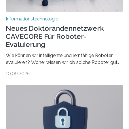
rücken dabei insbesondere…
Informationstechnologie
Neues Doktorandennetzwerk
CAVECORE Für Roboter-
Evaluierung
Wie können wir intelligente und lernfähige Roboter
evaluieren? Woher wissen wir, ob solche Roboter gut
sind in dem, was sie tun? Mit diesen Fragen beschäftigt
10.09.2025
sich CAVECORE – ein neues Marie Skłodowska-Curie
Doctoral Network, das an der Universität Bremen
koordiniert wird. Ab dem 1. September werden sich
über einen Zeitraum von vier Jahren insgesamt 15
Promovierende im Rahmen von CAVECORE mit
kognitiven Robotern beschäftigen – also mit Robotern,
die mittels Sensoren ihre Umgebung erfassen,
Informationen verarbeiten und häufig auch mit…