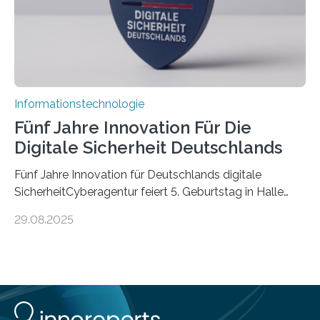
Informationstechnologie
Fünf Jahre Innovation Für Die
Digitale Sicherheit Deutschlands
Fünf Jahre Innovation für Deutschlands digitale
SicherheitCyberagentur feiert 5. Geburtstag in Halle
(Saale) – Politik, Wissenschaft und Wirtschaft würdigen
29.08.2025
ErfolgeDie Agentur für Innovation in der
Cybersicherheit GmbH (Cyberagentur) hat am 28.
August 2025 in Halle (Saale) ihr fünfjähriges Bestehen
gefeiert. Mit einem Rückblick auf fünf Jahre
Forschungsarbeit, politischen Grußworten und der
feierlichen Preisverleihung des Ideenwettbewerbs