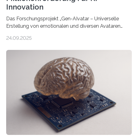
Innovation
Das Forschungsprojekt „Gen-AIvatar – Universelle
Erstellung von emotionalen und diversen Avataren
durch generative KI“ erhält eine NEXT.IN.NRW-
24.09.2025
Förderung in Höhe von rund 2 Millionen Euro. Dabei
entwickeln Wissenschaftlerinnen und Wissenschaftler
der Universität Bonn und der TH Köln gemeinsam mit
der MindPort GmbH eine neuartige, KI-gestützte
Lösung zur Erzeugung von Emotionen für realistische
Avatare. Gen-AIvatar entwickelt innovative und
kosteneffiziente Methoden, um lebensechte Avatare zu
erstellen. „Besonders wichtig ist uns eine ganzheitliche
Animation, bei der Stimme, Körperbewegung, Gestik
und Mimik im Einklang sind…