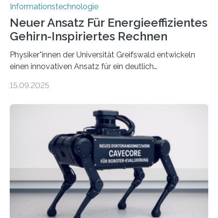
Informationstechnologie
Neuer Ansatz Für Energieeffizientes
Gehirn-Inspiriertes Rechnen
Physiker*innen der Universität Greifswald entwickeln
einen innovativen Ansatz für ein deutlich
energieeffizienteres Arbeiten von Computern. Ihr
15.09.2025
Lösungsweg ist inspiriert vom menschlichen Gehirn. Die
rasante Entwicklung der Künstlichen Intelligenz (KI)
stellt die heutige Computertechnik vor
Herausforderungen. Herkömmliche Silizium-
Prozessoren stoßen an ihre Grenzen: Sie verbrauchen
viel Energie, die Speicher- und Verarbeitungseinheiten
sind voneinander getrennt und die Datenübertragung
bremst komplexe Anwendungen aus. Da KI-Modelle
immer größer werden und riesige Datenmengen
verarbeiten müssen, steigt der Bedarf an neuen
Rechenarchitekturen. Neben Quantencomputern