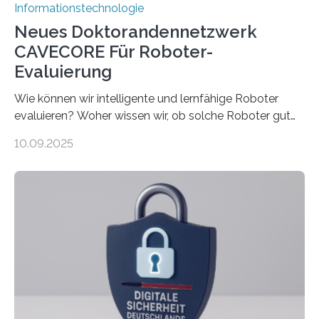
Informationstechnologie
Neues Doktorandennetzwerk
CAVECORE Für Roboter-
Evaluierung
Wie können wir intelligente und lernfähige Roboter
evaluieren? Woher wissen wir, ob solche Roboter gut
sind in dem, was sie tun? Mit diesen Fragen beschäftigt
10.09.2025
sich CAVECORE – ein neues Marie Skłodowska-Curie
Doctoral Network, das an der Universität Bremen
koordiniert wird. Ab dem 1. September werden sich
über einen Zeitraum von vier Jahren insgesamt 15
Promovierende im Rahmen von CAVECORE mit
kognitiven Robotern beschäftigen – also mit Robotern,
die mittels Sensoren ihre Umgebung erfassen,
Informationen verarbeiten und häufig auch mit…