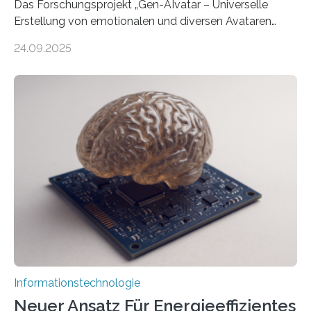
Das Forschungsprojekt „Gen-AIvatar – Universelle
Erstellung von emotionalen und diversen Avataren
durch generative KI“ erhält eine NEXT.IN.NRW-
24.09.2025
Förderung in Höhe von rund 2 Millionen Euro. Dabei
entwickeln Wissenschaftlerinnen und Wissenschaftler
der Universität Bonn und der TH Köln gemeinsam mit
der MindPort GmbH eine neuartige, KI-gestützte
Lösung zur Erzeugung von Emotionen für realistische
Avatare. Gen-AIvatar entwickelt innovative und
kosteneffiziente Methoden, um lebensechte Avatare zu
erstellen. „Besonders wichtig ist uns eine ganzheitliche
Animation, bei der Stimme, Körperbewegung, Gestik
und Mimik im Einklang sind…
Informationstechnologie
Neuer Ansatz Für Energieeffizientes