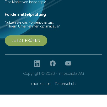
Mit einer festlichen Veranstaltung beging die
Eine Marke von innoscripta
Cyberagentur ihren 5. Geburtstag. Zahlreiche Gäste…
Fördermittelprüfung
Nutzen Sie das Förderpotenzial
in Ihrem Unternehmen optimal aus?
JETZT PRÜFEN
Copyright © 2026 - innoscripta AG
Impressum
Datenschutz