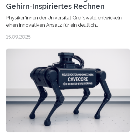
Gehirn-Inspiriertes Rechnen
Physiker*innen der Universität Greifswald entwickeln
einen innovativen Ansatz für ein deutlich
energieeffizienteres Arbeiten von Computern. Ihr
15.09.2025
Lösungsweg ist inspiriert vom menschlichen Gehirn. Die
rasante Entwicklung der Künstlichen Intelligenz (KI)
stellt die heutige Computertechnik vor
Herausforderungen. Herkömmliche Silizium-
Prozessoren stoßen an ihre Grenzen: Sie verbrauchen
viel Energie, die Speicher- und Verarbeitungseinheiten
sind voneinander getrennt und die Datenübertragung
bremst komplexe Anwendungen aus. Da KI-Modelle
immer größer werden und riesige Datenmengen
verarbeiten müssen, steigt der Bedarf an neuen
Rechenarchitekturen. Neben Quantencomputern
rücken dabei insbesondere…