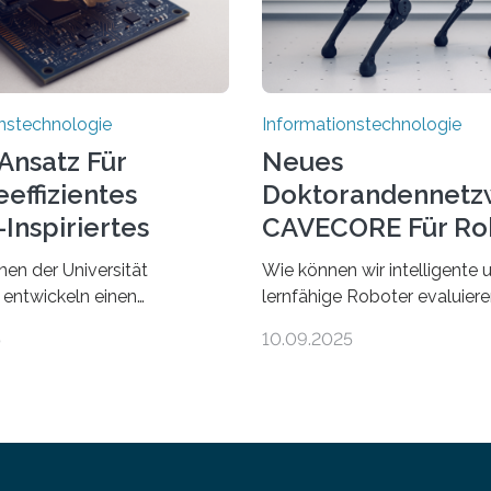
nstechnologie
Informationstechnologie
Ansatz Für
Neues
effizientes
Doktorandennetz
Inspiriertes
CAVECORE Für Ro
en
Evaluierung
nen der Universität
Wie können wir intelligente 
 entwickeln einen
lernfähige Roboter evaluie
 Ansatz für ein deutlich
wissen wir, ob solche Robote
5
10.09.2025
zienteres Arbeiten von
in dem, was sie tun? Mit die
 Ihr Lösungsweg ist
beschäftigt sich CAVECORE 
 vom menschlichen Gehirn. Die
neues Marie Skłodowska-Cu
twicklung der Künstlichen
Doctoral Network, das an de
(KI) stellt die heutige
Universität Bremen koordinie
echnik vor
dem 1. September werden si