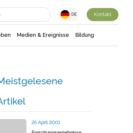
 Leben
Medien & Ereignisse
Interdisziplinäre Forschung
Veranstaltungsnachrichten
n Chemie
Gesellschaftswissenschaften
Kontakt
DE
eben
Medien & Ereignisse
Bildung
Meistgelesene
Artikel
25 April 2001
Forschungsergebnisse