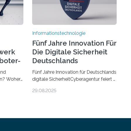
Informationstechnologie
Fünf Jahre Innovation Für
werk
Die Digitale Sicherheit
boter-
Deutschlands
und
Fünf Jahre Innovation für Deutschlands
ren? Woher
digitale SicherheitCyberagentur feiert 5.
r gut sind
Geburtstag in Halle (Saale) – Politik,
29.08.2025
sen Fragen
Wissenschaft und Wirtschaft würdigen
– ein
ErfolgeDie Agentur für Innovation in
rie
der Cybersicherheit GmbH
r
(Cyberagentur) hat am 28. August
rt wird. Ab
2025 in Halle (Saale) ihr fünfjähriges
ch über
Bestehen gefeiert. Mit einem Rückblick