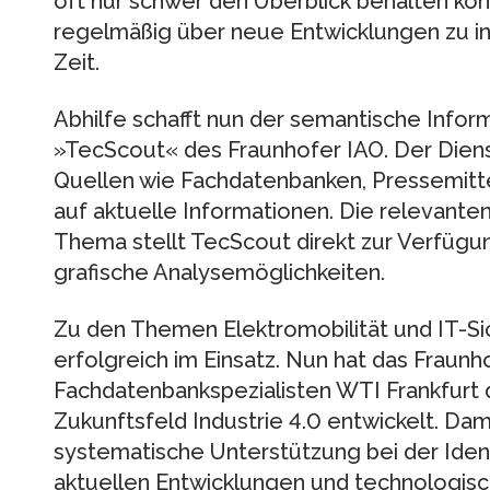
oft nur schwer den Überblick behalten kön
regelmäßig über neue Entwicklungen zu inf
Zeit.
Abhilfe schafft nun der semantische Infor
»TecScout« des Fraunhofer IAO. Der Diens
Quellen wie Fachdatenbanken, Pressemitt
auf aktuelle Informationen. Die relevant
Thema stellt TecScout direkt zur Verfügun
grafische Analysemöglichkeiten.
Zu den Themen Elektromobilität und IT-Sic
erfolgreich im Einsatz. Nun hat das Fraun
Fachdatenbankspezialisten WTI Frankfurt 
Zukunftsfeld Industrie 4.0 entwickelt. Dami
systematische Unterstützung bei der Iden
aktuellen Entwicklungen und technologisc