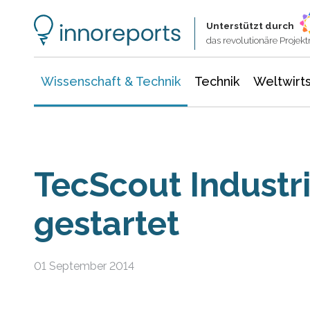
Wissenschaft & Technik
Informationstechnologie
Energie & Elektrotechnik
Unterstützt durch
das revolutionäre Proje
Wissenschaft & Technik
Technik
Weltwirts
TecScout Industri
gestartet
01 September 2014