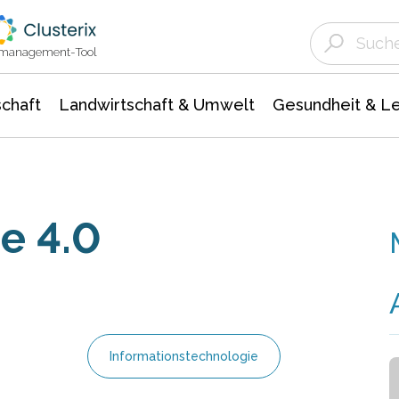
Landwirtschaft & Umwelt
Gesundheit &
Agrar- Forstwissenschaften
Unternehmensmeldungen
Biowissenschafte
Ökologie Umwelt- Naturschutz
ktmanagement-Tool
chaft
Landwirtschaft & Umwelt
Gesundheit & L
e 4.0
Informationstechnologie