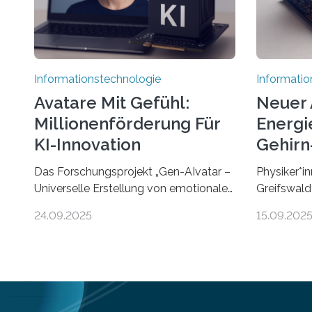
Informationstechnologie
Informatio
Avatare Mit Gefühl:
Neuer 
Millionenförderung Für
Energie
KI-Innovation
Gehirn-
Rechn
Das Forschungsprojekt „Gen-AIvatar –
Physiker*in
Universelle Erstellung von emotionalen
Greifswald
und diversen Avataren durch
innovativen
24.09.2025
15.09.202
generative KI“ erhält eine
energieeffi
NEXT.IN.NRW-Förderung in Höhe von
Computern.
rund 2 Millionen Euro. Dabei entwickeln
inspiriert
Wissenschaftlerinnen und
rasante En
Wissenschaftler der Universität Bonn
Intelligenz 
und der TH Köln gemeinsam mit der
Computert