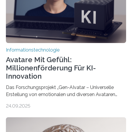
Informationstechnologie
Avatare Mit Gefühl:
Millionenförderung Für KI-
Innovation
Das Forschungsprojekt „Gen-AIvatar – Universelle
Erstellung von emotionalen und diversen Avataren
durch generative KI“ erhält eine NEXT.IN.NRW-
24.09.2025
Förderung in Höhe von rund 2 Millionen Euro. Dabei
entwickeln Wissenschaftlerinnen und Wissenschaftler
der Universität Bonn und der TH Köln gemeinsam mit
der MindPort GmbH eine neuartige, KI-gestützte