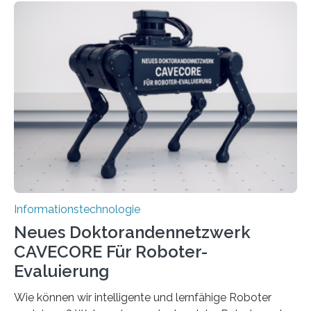
stellt die heutige Computertechnik vor
Herausforderungen. Herkömmliche Silizium-
Prozessoren stoßen an ihre Grenzen: Sie verbrauchen
viel Energie, die Speicher- und Verarbeitungseinheiten
sind voneinander getrennt und die Datenübertragung
bremst komplexe Anwendungen aus. Da KI-Modelle
immer größer werden und riesige Datenmengen
verarbeiten müssen, steigt der Bedarf an neuen
Rechenarchitekturen. Neben Quantencomputern
rücken dabei insbesondere…
Informationstechnologie
Neues Doktorandennetzwerk
CAVECORE Für Roboter-
Evaluierung
Wie können wir intelligente und lernfähige Roboter