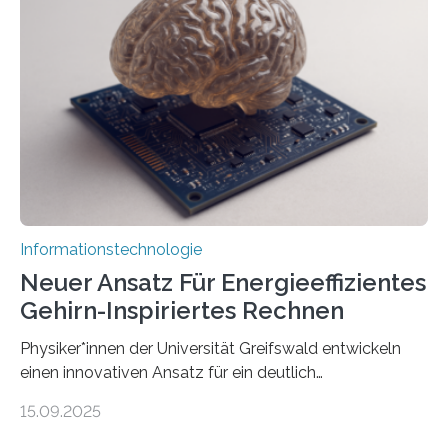
Lösung zur Erzeugung von Emotionen für realistische
Avatare. Gen-AIvatar entwickelt innovative und
kosteneffiziente Methoden, um lebensechte Avatare zu
erstellen. „Besonders wichtig ist uns eine ganzheitliche
Animation, bei der Stimme, Körperbewegung, Gestik
und Mimik im Einklang sind…
Informationstechnologie
Neuer Ansatz Für Energieeffizientes
Gehirn-Inspiriertes Rechnen
Physiker*innen der Universität Greifswald entwickeln
einen innovativen Ansatz für ein deutlich
energieeffizienteres Arbeiten von Computern. Ihr
15.09.2025
Lösungsweg ist inspiriert vom menschlichen Gehirn. Die
rasante Entwicklung der Künstlichen Intelligenz (KI)