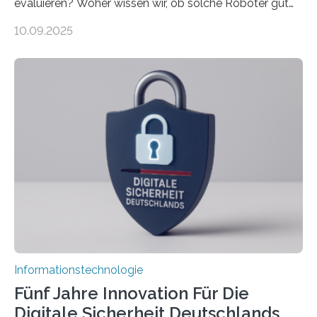
evaluieren? Woher wissen wir, ob solche Roboter gut
sind in dem, was sie tun? Mit diesen Fragen beschäftigt
10.09.2025
sich CAVECORE – ein neues Marie Skłodowska-Curie
Doctoral Network, das an der Universität Bremen
koordiniert wird. Ab dem 1. September werden sich
über einen Zeitraum von vier Jahren insgesamt 15
Promovierende im Rahmen von CAVECORE mit
kognitiven Robotern beschäftigen – also mit Robotern,
die mittels Sensoren ihre Umgebung erfassen,
Informationen verarbeiten und häufig auch mit…
Informationstechnologie
Fünf Jahre Innovation Für Die
Digitale Sicherheit Deutschlands