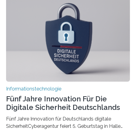
koordiniert wird. Ab dem 1. September werden sich
über einen Zeitraum von vier Jahren insgesamt 15
Promovierende im Rahmen von CAVECORE mit
kognitiven Robotern beschäftigen – also mit Robotern,
die mittels Sensoren ihre Umgebung erfassen,
Informationen verarbeiten und häufig auch mit…
Informationstechnologie
Fünf Jahre Innovation Für Die
Digitale Sicherheit Deutschlands
Fünf Jahre Innovation für Deutschlands digitale
SicherheitCyberagentur feiert 5. Geburtstag in Halle
(Saale) – Politik, Wissenschaft und Wirtschaft würdigen