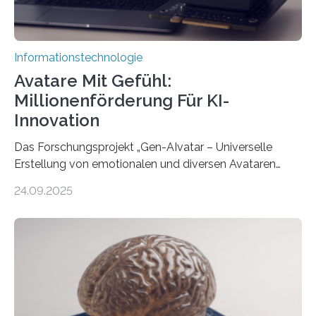
Informationstechnologie
Avatare Mit Gefühl:
Millionenförderung Für KI-
Innovation
Das Forschungsprojekt „Gen-AIvatar – Universelle
Erstellung von emotionalen und diversen Avataren
durch generative KI“ erhält eine NEXT.IN.NRW-
24.09.2025
Förderung in Höhe von rund 2 Millionen Euro. Dabei
entwickeln Wissenschaftlerinnen und Wissenschaftler
der Universität Bonn und der TH Köln gemeinsam mit
der MindPort GmbH eine neuartige, KI-gestützte
Lösung zur Erzeugung von Emotionen für realistische
Avatare. Gen-AIvatar entwickelt innovative und
kosteneffiziente Methoden, um lebensechte Avatare zu