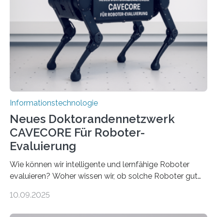
viel Energie, die Speicher- und Verarbeitungseinheiten
sind voneinander getrennt und die Datenübertragung
bremst komplexe Anwendungen aus. Da KI-Modelle
immer größer werden und riesige Datenmengen
verarbeiten müssen, steigt der Bedarf an neuen
Rechenarchitekturen. Neben Quantencomputern
rücken dabei insbesondere…
Informationstechnologie
Neues Doktorandennetzwerk
CAVECORE Für Roboter-
Evaluierung
Wie können wir intelligente und lernfähige Roboter
evaluieren? Woher wissen wir, ob solche Roboter gut
sind in dem, was sie tun? Mit diesen Fragen beschäftigt
10.09.2025
sich CAVECORE – ein neues Marie Skłodowska-Curie
Doctoral Network, das an der Universität Bremen