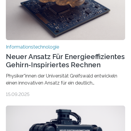
erstellen. „Besonders wichtig ist uns eine ganzheitliche
Animation, bei der Stimme, Körperbewegung, Gestik
und Mimik im Einklang sind…
Informationstechnologie
Neuer Ansatz Für Energieeffizientes
Gehirn-Inspiriertes Rechnen
Physiker*innen der Universität Greifswald entwickeln
einen innovativen Ansatz für ein deutlich
energieeffizienteres Arbeiten von Computern. Ihr
15.09.2025
Lösungsweg ist inspiriert vom menschlichen Gehirn. Die
rasante Entwicklung der Künstlichen Intelligenz (KI)
stellt die heutige Computertechnik vor
Herausforderungen. Herkömmliche Silizium-
Prozessoren stoßen an ihre Grenzen: Sie verbrauchen