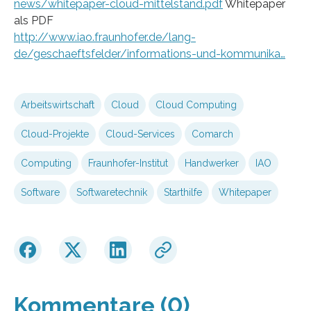
news/whitepaper-cloud-mittelstand.pdf
Whitepaper
als PDF
http://www.iao.fraunhofer.de/lang-
de/geschaeftsfelder/informations-und-kommunika…
Arbeitswirtschaft
Cloud
Cloud Computing
Cloud-Projekte
Cloud-Services
Comarch
Computing
Fraunhofer-Institut
Handwerker
IAO
Software
Softwaretechnik
Starthilfe
Whitepaper
Kommentare (0)