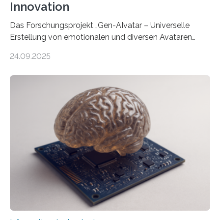
Innovation
Das Forschungsprojekt „Gen-AIvatar – Universelle
Erstellung von emotionalen und diversen Avataren
durch generative KI“ erhält eine NEXT.IN.NRW-
24.09.2025
Förderung in Höhe von rund 2 Millionen Euro. Dabei
entwickeln Wissenschaftlerinnen und Wissenschaftler
der Universität Bonn und der TH Köln gemeinsam mit
der MindPort GmbH eine neuartige, KI-gestützte
Lösung zur Erzeugung von Emotionen für realistische
Avatare. Gen-AIvatar entwickelt innovative und
kosteneffiziente Methoden, um lebensechte Avatare zu
erstellen. „Besonders wichtig ist uns eine ganzheitliche
Animation, bei der Stimme, Körperbewegung, Gestik
und Mimik im Einklang sind…