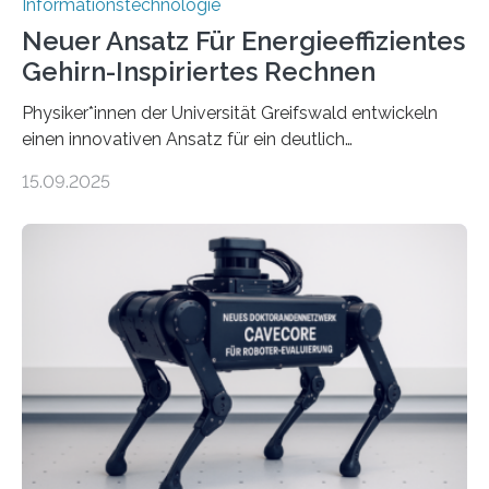
Informationstechnologie
Neuer Ansatz Für Energieeffizientes
Gehirn-Inspiriertes Rechnen
Physiker*innen der Universität Greifswald entwickeln
einen innovativen Ansatz für ein deutlich
energieeffizienteres Arbeiten von Computern. Ihr
15.09.2025
Lösungsweg ist inspiriert vom menschlichen Gehirn. Die
rasante Entwicklung der Künstlichen Intelligenz (KI)
stellt die heutige Computertechnik vor
Herausforderungen. Herkömmliche Silizium-
Prozessoren stoßen an ihre Grenzen: Sie verbrauchen
viel Energie, die Speicher- und Verarbeitungseinheiten
sind voneinander getrennt und die Datenübertragung
bremst komplexe Anwendungen aus. Da KI-Modelle
immer größer werden und riesige Datenmengen
verarbeiten müssen, steigt der Bedarf an neuen
Rechenarchitekturen. Neben Quantencomputern
rücken dabei insbesondere…