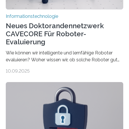
Informationstechnologie
Neues Doktorandennetzwerk
CAVECORE Für Roboter-
Evaluierung
Wie können wir intelligente und lernfähige Roboter
evaluieren? Woher wissen wir, ob solche Roboter gut
sind in dem, was sie tun? Mit diesen Fragen beschäftigt
10.09.2025
sich CAVECORE – ein neues Marie Skłodowska-Curie
Doctoral Network, das an der Universität Bremen
koordiniert wird. Ab dem 1. September werden sich
über einen Zeitraum von vier Jahren insgesamt 15
Promovierende im Rahmen von CAVECORE mit
kognitiven Robotern beschäftigen – also mit Robotern,
die mittels Sensoren ihre Umgebung erfassen,
Informationen verarbeiten und häufig auch mit…