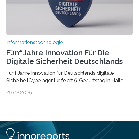
Informationstechnologie
Fünf Jahre Innovation Für Die
Digitale Sicherheit Deutschlands
Fünf Jahre Innovation für Deutschlands digitale
SicherheitCyberagentur feiert 5. Geburtstag in Halle
(Saale) – Politik, Wissenschaft und Wirtschaft würdigen
29.08.2025
ErfolgeDie Agentur für Innovation in der
Cybersicherheit GmbH (Cyberagentur) hat am 28.
August 2025 in Halle (Saale) ihr fünfjähriges Bestehen
gefeiert. Mit einem Rückblick auf fünf Jahre
Forschungsarbeit, politischen Grußworten und der
feierlichen Preisverleihung des Ideenwettbewerbs