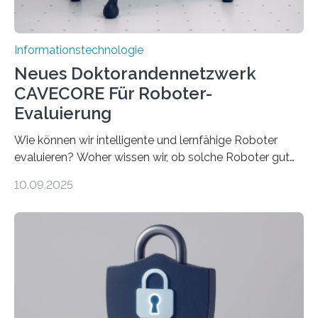
rücken dabei insbesondere…
Informationstechnologie
Neues Doktorandennetzwerk
CAVECORE Für Roboter-
Evaluierung
Wie können wir intelligente und lernfähige Roboter
evaluieren? Woher wissen wir, ob solche Roboter gut
sind in dem, was sie tun? Mit diesen Fragen beschäftigt
10.09.2025
sich CAVECORE – ein neues Marie Skłodowska-Curie
Doctoral Network, das an der Universität Bremen
koordiniert wird. Ab dem 1. September werden sich
über einen Zeitraum von vier Jahren insgesamt 15
Promovierende im Rahmen von CAVECORE mit
kognitiven Robotern beschäftigen – also mit Robotern,
die mittels Sensoren ihre Umgebung erfassen,
Informationen verarbeiten und häufig auch mit…