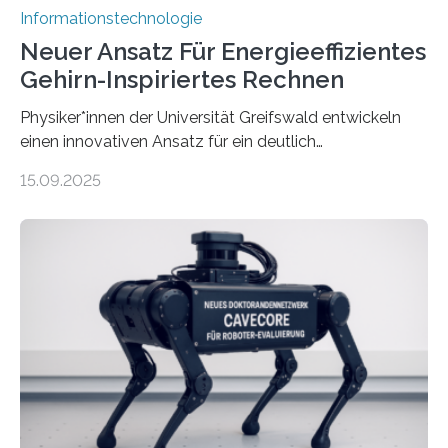
Informationstechnologie
Neuer Ansatz Für Energieeffizientes
Gehirn-Inspiriertes Rechnen
Physiker*innen der Universität Greifswald entwickeln
einen innovativen Ansatz für ein deutlich
energieeffizienteres Arbeiten von Computern. Ihr
15.09.2025
Lösungsweg ist inspiriert vom menschlichen Gehirn. Die
rasante Entwicklung der Künstlichen Intelligenz (KI)
stellt die heutige Computertechnik vor
Herausforderungen. Herkömmliche Silizium-
Prozessoren stoßen an ihre Grenzen: Sie verbrauchen
viel Energie, die Speicher- und Verarbeitungseinheiten
sind voneinander getrennt und die Datenübertragung
bremst komplexe Anwendungen aus. Da KI-Modelle
immer größer werden und riesige Datenmengen
verarbeiten müssen, steigt der Bedarf an neuen
Rechenarchitekturen. Neben Quantencomputern