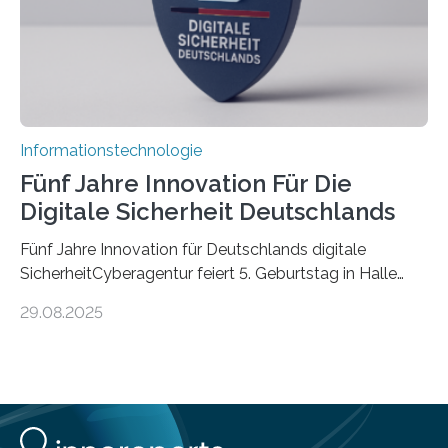
Informationstechnologie
Fünf Jahre Innovation Für Die
Digitale Sicherheit Deutschlands
Fünf Jahre Innovation für Deutschlands digitale
SicherheitCyberagentur feiert 5. Geburtstag in Halle
(Saale) – Politik, Wissenschaft und Wirtschaft würdigen
29.08.2025
ErfolgeDie Agentur für Innovation in der
Cybersicherheit GmbH (Cyberagentur) hat am 28.
August 2025 in Halle (Saale) ihr fünfjähriges Bestehen
gefeiert. Mit einem Rückblick auf fünf Jahre
Forschungsarbeit, politischen Grußworten und der
feierlichen Preisverleihung des Ideenwettbewerbs