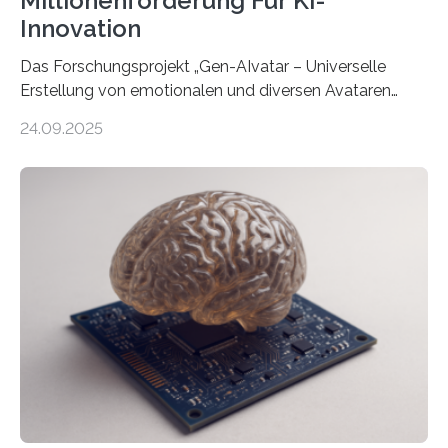
Millionenförderung Für KI-
Innovation
Das Forschungsprojekt „Gen-AIvatar – Universelle
Erstellung von emotionalen und diversen Avataren
durch generative KI“ erhält eine NEXT.IN.NRW-
24.09.2025
Förderung in Höhe von rund 2 Millionen Euro. Dabei
entwickeln Wissenschaftlerinnen und Wissenschaftler
der Universität Bonn und der TH Köln gemeinsam mit
der MindPort GmbH eine neuartige, KI-gestützte
Lösung zur Erzeugung von Emotionen für realistische
Avatare. Gen-AIvatar entwickelt innovative und
kosteneffiziente Methoden, um lebensechte Avatare zu
erstellen. „Besonders wichtig ist uns eine ganzheitliche
Animation, bei der Stimme, Körperbewegung, Gestik
und Mimik im Einklang sind…