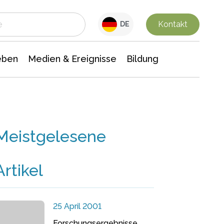
 Leben
Medien & Ereignisse
Interdisziplinäre Forschung
Veranstaltungsnachrichten
n Chemie
Gesellschaftswissenschaften
Kontakt
DE
eben
Medien & Ereignisse
Bildung
Meistgelesene
Artikel
25 April 2001
Forschungsergebnisse