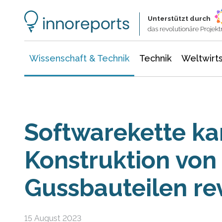
Wissenschaft & Technik
Informationstechnologie
Energie & Elektrotechnik
Unterstützt durch
das revolutionäre Proje
Wissenschaft & Technik
Technik
Weltwirts
Softwarekette k
Konstruktion von
Gussbauteilen re
15 August 2023