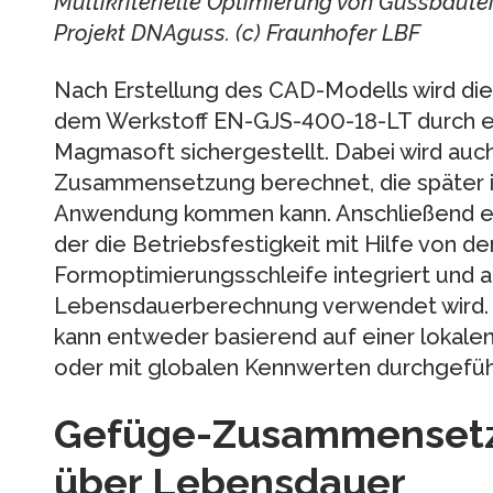
Multikriterielle Optimierung von Gussbaute
Projekt DNAguss. (c) Fraunhofer LBF
Nach Erstellung des CAD-Modells wird die 
dem Werkstoff EN-GJS-400-18-LT durch ei
Magmasoft sichergestellt. Dabei wird auc
Zusammensetzung berechnet, die später i
Anwendung kommen kann. Anschließend erf
der die Betriebsfestigkeit mit Hilfe von d
Formoptimierungsschleife integriert und a
Lebensdauerberechnung verwendet wird.
kann entweder basierend auf einer loka
oder mit globalen Kennwerten durchgefüh
Gefüge-Zusammensetz
über Lebensdauer