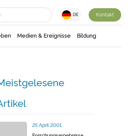
 Leben
Medien & Ereignisse
Interdisziplinäre Forschung
Veranstaltungsnachrichten
n Chemie
Gesellschaftswissenschaften
Kontakt
DE
eben
Medien & Ereignisse
Bildung
Meistgelesene
Artikel
25 April 2001
Forschungsergebnisse