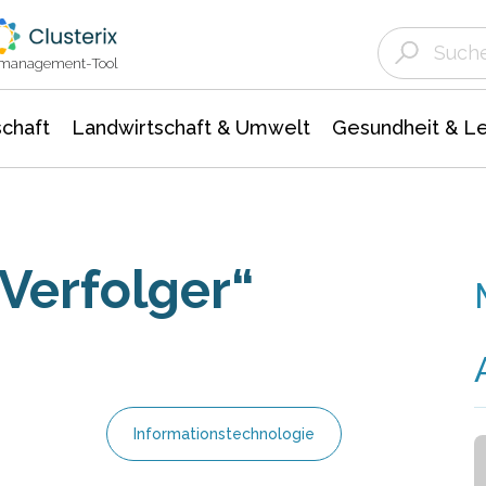
Landwirtschaft & Umwelt
Gesundheit &
Agrar- Forstwissenschaften
Unternehmensmeldungen
Biowissenschafte
Ökologie Umwelt- Naturschutz
ktmanagement-Tool
chaft
Landwirtschaft & Umwelt
Gesundheit & L
Verfolger“
Informationstechnologie