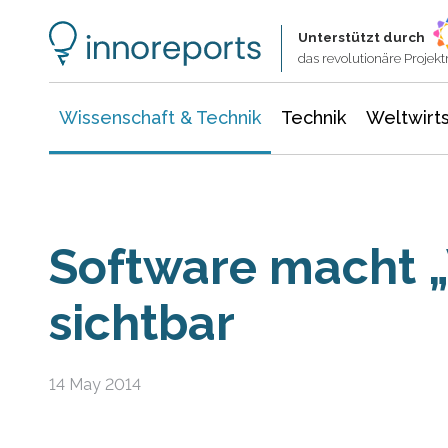
Wissenschaft & Technik
Informationstechnologie
Energie & Elektrotechnik
Unterstützt durch
das revolutionäre Proje
Wissenschaft & Technik
Technik
Weltwirts
Software macht „
sichtbar
14 May 2014