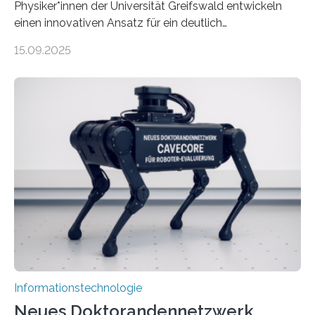
Physiker*innen der Universität Greifswald entwickeln
einen innovativen Ansatz für ein deutlich
energieeffizienteres Arbeiten von Computern. Ihr
15.09.2025
Lösungsweg ist inspiriert vom menschlichen Gehirn. Die
rasante Entwicklung der Künstlichen Intelligenz (KI)
stellt die heutige Computertechnik vor
Herausforderungen. Herkömmliche Silizium-
Prozessoren stoßen an ihre Grenzen: Sie verbrauchen
viel Energie, die Speicher- und Verarbeitungseinheiten
sind voneinander getrennt und die Datenübertragung
bremst komplexe Anwendungen aus. Da KI-Modelle
immer größer werden und riesige Datenmengen
verarbeiten müssen, steigt der Bedarf an neuen
Rechenarchitekturen. Neben Quantencomputern
rücken dabei insbesondere…
Informationstechnologie
Neues Doktorandennetzwerk