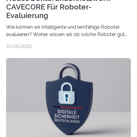
CAVECORE Für Roboter-
Evaluierung
Wie können wir intelligente und lernfähige Roboter
evaluieren? Woher wissen wir, ob solche Roboter gut
sind in dem, was sie tun? Mit diesen Fragen beschäftigt
10.09.2025
sich CAVECORE – ein neues Marie Skłodowska-Curie
Doctoral Network, das an der Universität Bremen
koordiniert wird. Ab dem 1. September werden sich
über einen Zeitraum von vier Jahren insgesamt 15
Promovierende im Rahmen von CAVECORE mit
kognitiven Robotern beschäftigen – also mit Robotern,
die mittels Sensoren ihre Umgebung erfassen,
Informationen verarbeiten und häufig auch mit…