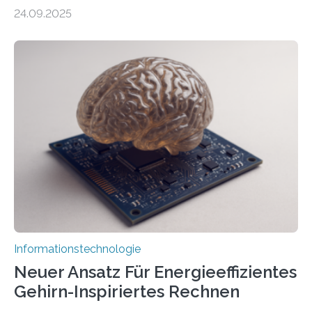
durch generative KI“ erhält eine NEXT.IN.NRW-
24.09.2025
Förderung in Höhe von rund 2 Millionen Euro. Dabei
entwickeln Wissenschaftlerinnen und Wissenschaftler
der Universität Bonn und der TH Köln gemeinsam mit
der MindPort GmbH eine neuartige, KI-gestützte
Lösung zur Erzeugung von Emotionen für realistische
Avatare. Gen-AIvatar entwickelt innovative und
kosteneffiziente Methoden, um lebensechte Avatare zu
erstellen. „Besonders wichtig ist uns eine ganzheitliche
Animation, bei der Stimme, Körperbewegung, Gestik
und Mimik im Einklang sind…
Informationstechnologie
Neuer Ansatz Für Energieeffizientes
Gehirn-Inspiriertes Rechnen