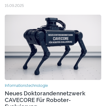
energieeffizienteres Arbeiten von Computern. Ihr
15.09.2025
Lösungsweg ist inspiriert vom menschlichen Gehirn. Die
rasante Entwicklung der Künstlichen Intelligenz (KI)
stellt die heutige Computertechnik vor
Herausforderungen. Herkömmliche Silizium-
Prozessoren stoßen an ihre Grenzen: Sie verbrauchen
viel Energie, die Speicher- und Verarbeitungseinheiten
sind voneinander getrennt und die Datenübertragung
bremst komplexe Anwendungen aus. Da KI-Modelle
immer größer werden und riesige Datenmengen
verarbeiten müssen, steigt der Bedarf an neuen
Rechenarchitekturen. Neben Quantencomputern
rücken dabei insbesondere…
Informationstechnologie
Neues Doktorandennetzwerk
CAVECORE Für Roboter-