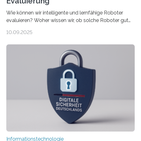
Evaluierung
Wie können wir intelligente und lernfähige Roboter
evaluieren? Woher wissen wir, ob solche Roboter gut
sind in dem, was sie tun? Mit diesen Fragen beschäftigt
10.09.2025
sich CAVECORE – ein neues Marie Skłodowska-Curie
Doctoral Network, das an der Universität Bremen
koordiniert wird. Ab dem 1. September werden sich
über einen Zeitraum von vier Jahren insgesamt 15
Promovierende im Rahmen von CAVECORE mit
kognitiven Robotern beschäftigen – also mit Robotern,
die mittels Sensoren ihre Umgebung erfassen,
Informationen verarbeiten und häufig auch mit…
Informationstechnologie