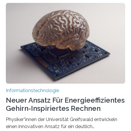
entwickeln Wissenschaftlerinnen und Wissenschaftler
der Universität Bonn und der TH Köln gemeinsam mit
der MindPort GmbH eine neuartige, KI-gestützte
Lösung zur Erzeugung von Emotionen für realistische
Avatare. Gen-AIvatar entwickelt innovative und
kosteneffiziente Methoden, um lebensechte Avatare zu
erstellen. „Besonders wichtig ist uns eine ganzheitliche
Animation, bei der Stimme, Körperbewegung, Gestik
und Mimik im Einklang sind…
Informationstechnologie
Neuer Ansatz Für Energieeffizientes
Gehirn-Inspiriertes Rechnen
Physiker*innen der Universität Greifswald entwickeln
einen innovativen Ansatz für ein deutlich