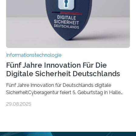
Informationen verarbeiten und häufig auch mit…
Informationstechnologie
Fünf Jahre Innovation Für Die
Digitale Sicherheit Deutschlands
Fünf Jahre Innovation für Deutschlands digitale
SicherheitCyberagentur feiert 5. Geburtstag in Halle
(Saale) – Politik, Wissenschaft und Wirtschaft würdigen
29.08.2025
ErfolgeDie Agentur für Innovation in der
Cybersicherheit GmbH (Cyberagentur) hat am 28.
August 2025 in Halle (Saale) ihr fünfjähriges Bestehen
gefeiert. Mit einem Rückblick auf fünf Jahre