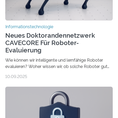
Rechenarchitekturen. Neben Quantencomputern
rücken dabei insbesondere…
Informationstechnologie
Neues Doktorandennetzwerk
CAVECORE Für Roboter-
Evaluierung
Wie können wir intelligente und lernfähige Roboter
evaluieren? Woher wissen wir, ob solche Roboter gut
sind in dem, was sie tun? Mit diesen Fragen beschäftigt
10.09.2025
sich CAVECORE – ein neues Marie Skłodowska-Curie
Doctoral Network, das an der Universität Bremen
koordiniert wird. Ab dem 1. September werden sich
über einen Zeitraum von vier Jahren insgesamt 15
Promovierende im Rahmen von CAVECORE mit
kognitiven Robotern beschäftigen – also mit Robotern,
die mittels Sensoren ihre Umgebung erfassen,