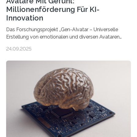
Avatare Mit Gefühl:
Millionenförderung Für KI-
Innovation
Das Forschungsprojekt „Gen-AIvatar – Universelle
Erstellung von emotionalen und diversen Avataren
durch generative KI“ erhält eine NEXT.IN.NRW-
24.09.2025
Förderung in Höhe von rund 2 Millionen Euro. Dabei
entwickeln Wissenschaftlerinnen und Wissenschaftler
der Universität Bonn und der TH Köln gemeinsam mit
der MindPort GmbH eine neuartige, KI-gestützte
Lösung zur Erzeugung von Emotionen für realistische
Avatare. Gen-AIvatar entwickelt innovative und
kosteneffiziente Methoden, um lebensechte Avatare zu
erstellen. „Besonders wichtig ist uns eine ganzheitliche
Animation, bei der Stimme, Körperbewegung, Gestik
und Mimik im Einklang sind…