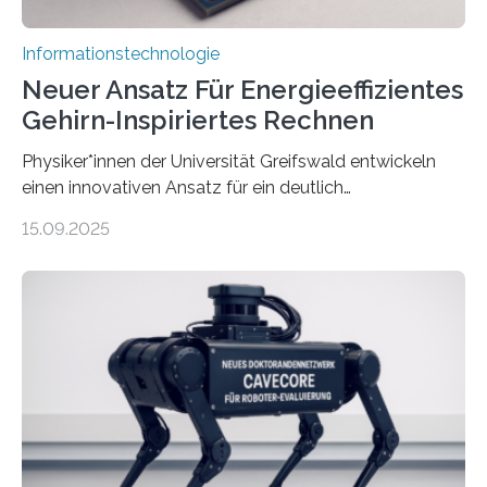
Informationstechnologie
Neuer Ansatz Für Energieeffizientes
Gehirn-Inspiriertes Rechnen
Physiker*innen der Universität Greifswald entwickeln
einen innovativen Ansatz für ein deutlich
energieeffizienteres Arbeiten von Computern. Ihr
15.09.2025
Lösungsweg ist inspiriert vom menschlichen Gehirn. Die
rasante Entwicklung der Künstlichen Intelligenz (KI)
stellt die heutige Computertechnik vor
Herausforderungen. Herkömmliche Silizium-
Prozessoren stoßen an ihre Grenzen: Sie verbrauchen
viel Energie, die Speicher- und Verarbeitungseinheiten
sind voneinander getrennt und die Datenübertragung
bremst komplexe Anwendungen aus. Da KI-Modelle
immer größer werden und riesige Datenmengen
verarbeiten müssen, steigt der Bedarf an neuen