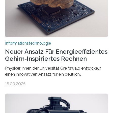
erstellen. „Besonders wichtig ist uns eine ganzheitliche
Animation, bei der Stimme, Körperbewegung, Gestik
und Mimik im Einklang sind…
Informationstechnologie
Neuer Ansatz Für Energieeffizientes
Gehirn-Inspiriertes Rechnen
Physiker*innen der Universität Greifswald entwickeln
einen innovativen Ansatz für ein deutlich
energieeffizienteres Arbeiten von Computern. Ihr
15.09.2025
Lösungsweg ist inspiriert vom menschlichen Gehirn. Die
rasante Entwicklung der Künstlichen Intelligenz (KI)
stellt die heutige Computertechnik vor
Herausforderungen. Herkömmliche Silizium-
Prozessoren stoßen an ihre Grenzen: Sie verbrauchen