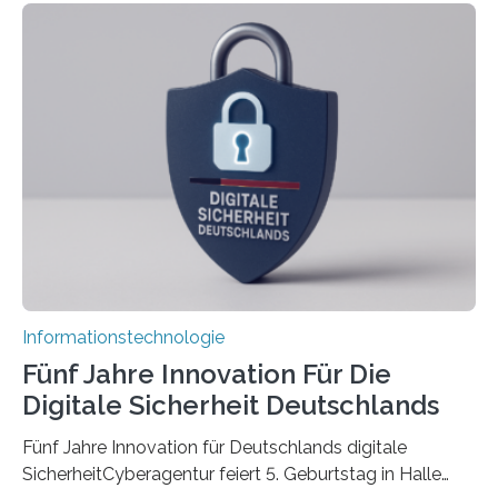
koordiniert wird. Ab dem 1. September werden sich
über einen Zeitraum von vier Jahren insgesamt 15
Promovierende im Rahmen von CAVECORE mit
kognitiven Robotern beschäftigen – also mit Robotern,
die mittels Sensoren ihre Umgebung erfassen,
Informationen verarbeiten und häufig auch mit…
Informationstechnologie
Fünf Jahre Innovation Für Die
Digitale Sicherheit Deutschlands
Fünf Jahre Innovation für Deutschlands digitale
SicherheitCyberagentur feiert 5. Geburtstag in Halle