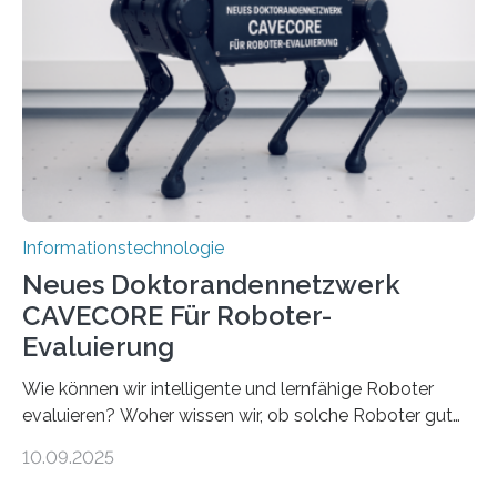
viel Energie, die Speicher- und Verarbeitungseinheiten
sind voneinander getrennt und die Datenübertragung
bremst komplexe Anwendungen aus. Da KI-Modelle
immer größer werden und riesige Datenmengen
verarbeiten müssen, steigt der Bedarf an neuen
Rechenarchitekturen. Neben Quantencomputern
rücken dabei insbesondere…
Informationstechnologie
Neues Doktorandennetzwerk
CAVECORE Für Roboter-
Evaluierung
Wie können wir intelligente und lernfähige Roboter
evaluieren? Woher wissen wir, ob solche Roboter gut
sind in dem, was sie tun? Mit diesen Fragen beschäftigt
10.09.2025
sich CAVECORE – ein neues Marie Skłodowska-Curie
Doctoral Network, das an der Universität Bremen