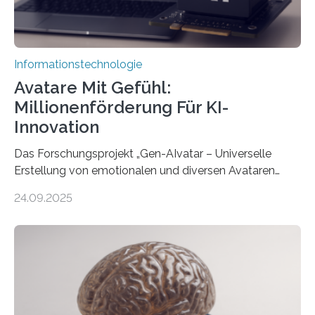
Informationstechnologie
Avatare Mit Gefühl:
Millionenförderung Für KI-
Innovation
Das Forschungsprojekt „Gen-AIvatar – Universelle
Erstellung von emotionalen und diversen Avataren
durch generative KI“ erhält eine NEXT.IN.NRW-
24.09.2025
Förderung in Höhe von rund 2 Millionen Euro. Dabei
entwickeln Wissenschaftlerinnen und Wissenschaftler
der Universität Bonn und der TH Köln gemeinsam mit
der MindPort GmbH eine neuartige, KI-gestützte
Lösung zur Erzeugung von Emotionen für realistische
Avatare. Gen-AIvatar entwickelt innovative und
kosteneffiziente Methoden, um lebensechte Avatare zu