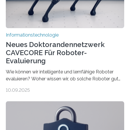
verarbeiten müssen, steigt der Bedarf an neuen
Rechenarchitekturen. Neben Quantencomputern
rücken dabei insbesondere…
Informationstechnologie
Neues Doktorandennetzwerk
CAVECORE Für Roboter-
Evaluierung
Wie können wir intelligente und lernfähige Roboter
evaluieren? Woher wissen wir, ob solche Roboter gut
sind in dem, was sie tun? Mit diesen Fragen beschäftigt
10.09.2025
sich CAVECORE – ein neues Marie Skłodowska-Curie
Doctoral Network, das an der Universität Bremen
koordiniert wird. Ab dem 1. September werden sich
über einen Zeitraum von vier Jahren insgesamt 15
Promovierende im Rahmen von CAVECORE mit
kognitiven Robotern beschäftigen – also mit Robotern,