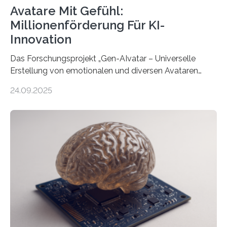
Avatare Mit Gefühl:
Millionenförderung Für KI-
Innovation
Das Forschungsprojekt „Gen-AIvatar – Universelle
Erstellung von emotionalen und diversen Avataren
durch generative KI“ erhält eine NEXT.IN.NRW-
24.09.2025
Förderung in Höhe von rund 2 Millionen Euro. Dabei
entwickeln Wissenschaftlerinnen und Wissenschaftler
der Universität Bonn und der TH Köln gemeinsam mit
der MindPort GmbH eine neuartige, KI-gestützte
Lösung zur Erzeugung von Emotionen für realistische
Avatare. Gen-AIvatar entwickelt innovative und
kosteneffiziente Methoden, um lebensechte Avatare zu
erstellen. „Besonders wichtig ist uns eine ganzheitliche
Animation, bei der Stimme, Körperbewegung, Gestik
und Mimik im Einklang sind…