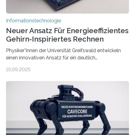
Informationstechnologie
Neuer Ansatz Für Energieeffizientes
Gehirn-Inspiriertes Rechnen
Physiker*innen der Universität Greifswald entwickeln
einen innovativen Ansatz für ein deutlich
energieeffizienteres Arbeiten von Computern. Ihr
15.09.2025
Lösungsweg ist inspiriert vom menschlichen Gehirn. Die
rasante Entwicklung der Künstlichen Intelligenz (KI)
stellt die heutige Computertechnik vor
Herausforderungen. Herkömmliche Silizium-
Prozessoren stoßen an ihre Grenzen: Sie verbrauchen
viel Energie, die Speicher- und Verarbeitungseinheiten
sind voneinander getrennt und die Datenübertragung
bremst komplexe Anwendungen aus. Da KI-Modelle
immer größer werden und riesige Datenmengen