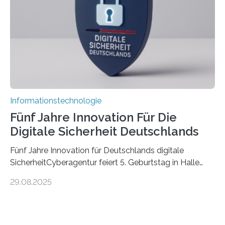
die mittels Sensoren ihre Umgebung erfassen,
Informationen verarbeiten und häufig auch mit…
Informationstechnologie
Fünf Jahre Innovation Für Die
Digitale Sicherheit Deutschlands
Fünf Jahre Innovation für Deutschlands digitale
SicherheitCyberagentur feiert 5. Geburtstag in Halle
(Saale) – Politik, Wissenschaft und Wirtschaft würdigen
29.08.2025
ErfolgeDie Agentur für Innovation in der
Cybersicherheit GmbH (Cyberagentur) hat am 28.
August 2025 in Halle (Saale) ihr fünfjähriges Bestehen
gefeiert. Mit einem Rückblick auf fünf Jahre