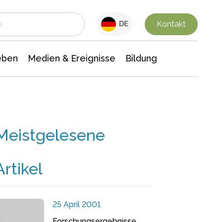
 Leben
Medien & Ereignisse
Interdisziplinäre Forschung
Veranstaltungsnachrichten
n Chemie
Gesellschaftswissenschaften
Kontakt
DE
eben
Medien & Ereignisse
Bildung
Meistgelesene
Artikel
25 April 2001
Forschungsergebnisse