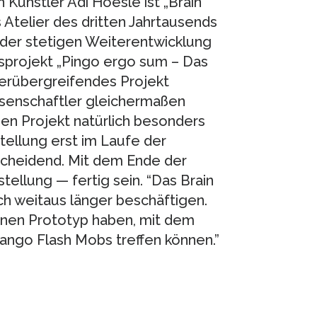
 Künstler Adi Hoesle ist „Brain
 Atelier des dritten Jahrtausends
s der stetigen Weiterentwicklung
sprojekt „Pingo ergo sum – Das
cherübergreifendes Projekt
ssenschaftler gleichermaßen
hen Projekt natürlich besonders
stellung erst im Laufe der
tscheidend. Mit dem Ende der
ellung — fertig sein. “Das Brain
ch weitaus länger beschäftigen.
einen Prototyp haben, mit dem
Tango Flash Mobs treffen können.”