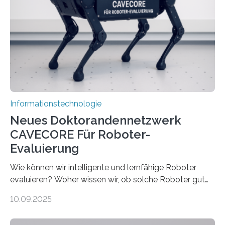
sind voneinander getrennt und die Datenübertragung
bremst komplexe Anwendungen aus. Da KI-Modelle
immer größer werden und riesige Datenmengen
verarbeiten müssen, steigt der Bedarf an neuen
Rechenarchitekturen. Neben Quantencomputern
rücken dabei insbesondere…
Informationstechnologie
Neues Doktorandennetzwerk
CAVECORE Für Roboter-
Evaluierung
Wie können wir intelligente und lernfähige Roboter
evaluieren? Woher wissen wir, ob solche Roboter gut
sind in dem, was sie tun? Mit diesen Fragen beschäftigt
10.09.2025
sich CAVECORE – ein neues Marie Skłodowska-Curie
Doctoral Network, das an der Universität Bremen