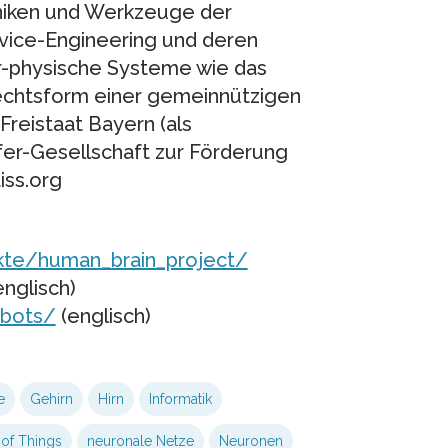
niken und Werkzeuge der
vice-Engineering und deren
r-physische Systeme wie das
r Rechtsform einer gemeinnützigen
Freistaat Bayern (als
fer-Gesellschaft zur Förderung
iss.org
ekte/human_brain_project/
nglisch)
obots/
(englisch)
e
Gehirn
Hirn
Informatik
 of Things
neuronale Netze
Neuronen