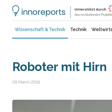
Wissenschaft & Technik
Informationstechnologie
Energie & Elektrotechnik
Unterstützt durch
das revolutionäre Proje
Wissenschaft & Technik
Technik
Weltwirts
Roboter mit Hirn
08 March 2018