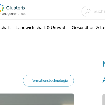
Landwirtschaft & Umwelt
Gesundheit &
Agrar- Forstwissenschaften
Unternehmensmeldungen
Biowissenschafte
Ökologie Umwelt- Naturschutz
ktmanagement-Tool
chaft
Landwirtschaft & Umwelt
Gesundheit & L
Informationstechnologie