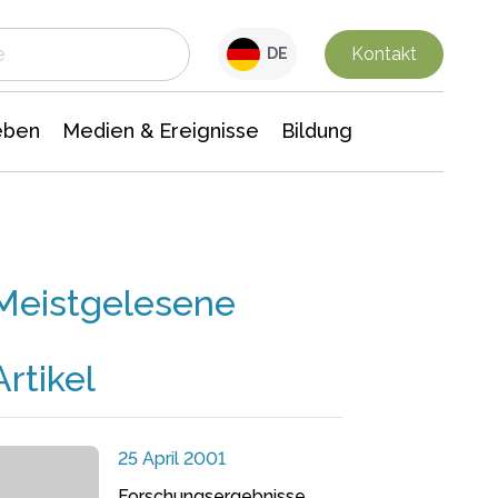
 Leben
Medien & Ereignisse
Interdisziplinäre Forschung
Veranstaltungsnachrichten
n Chemie
Gesellschaftswissenschaften
Kontakt
DE
eben
Medien & Ereignisse
Bildung
Meistgelesene
Artikel
25 April 2001
Forschungsergebnisse