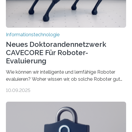
verarbeiten müssen, steigt der Bedarf an neuen
Rechenarchitekturen. Neben Quantencomputern
rücken dabei insbesondere…
Informationstechnologie
Neues Doktorandennetzwerk
CAVECORE Für Roboter-
Evaluierung
Wie können wir intelligente und lernfähige Roboter
evaluieren? Woher wissen wir, ob solche Roboter gut
sind in dem, was sie tun? Mit diesen Fragen beschäftigt
10.09.2025
sich CAVECORE – ein neues Marie Skłodowska-Curie
Doctoral Network, das an der Universität Bremen
koordiniert wird. Ab dem 1. September werden sich
über einen Zeitraum von vier Jahren insgesamt 15
Promovierende im Rahmen von CAVECORE mit
kognitiven Robotern beschäftigen – also mit Robotern,