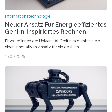
Informationstechnologie
Neuer Ansatz Für Energieeffizientes
Gehirn-Inspiriertes Rechnen
Physiker*innen der Universität Greifswald entwickeln
einen innovativen Ansatz für ein deutlich
energieeffizienteres Arbeiten von Computern. Ihr
15.09.2025
Lösungsweg ist inspiriert vom menschlichen Gehirn. Die
rasante Entwicklung der Künstlichen Intelligenz (KI)
stellt die heutige Computertechnik vor
Herausforderungen. Herkömmliche Silizium-
Prozessoren stoßen an ihre Grenzen: Sie verbrauchen
viel Energie, die Speicher- und Verarbeitungseinheiten
sind voneinander getrennt und die Datenübertragung
bremst komplexe Anwendungen aus. Da KI-Modelle
immer größer werden und riesige Datenmengen