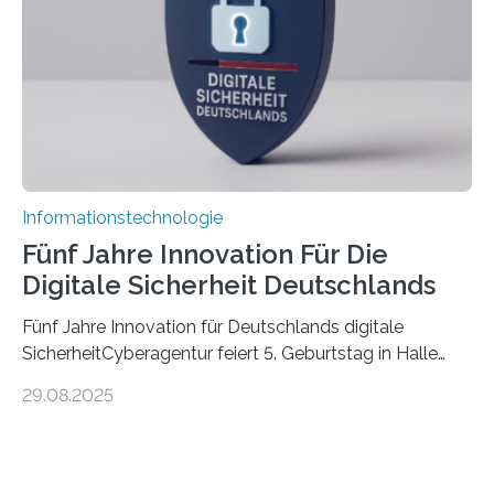
die mittels Sensoren ihre Umgebung erfassen,
Informationen verarbeiten und häufig auch mit…
Informationstechnologie
Fünf Jahre Innovation Für Die
Digitale Sicherheit Deutschlands
Fünf Jahre Innovation für Deutschlands digitale
SicherheitCyberagentur feiert 5. Geburtstag in Halle
(Saale) – Politik, Wissenschaft und Wirtschaft würdigen
29.08.2025
ErfolgeDie Agentur für Innovation in der
Cybersicherheit GmbH (Cyberagentur) hat am 28.
August 2025 in Halle (Saale) ihr fünfjähriges Bestehen
gefeiert. Mit einem Rückblick auf fünf Jahre