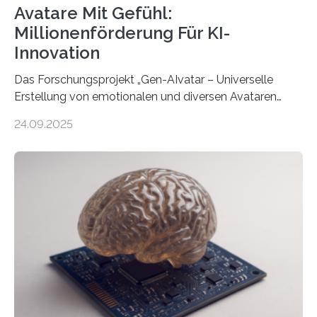
Avatare Mit Gefühl:
Millionenförderung Für KI-
Innovation
Das Forschungsprojekt „Gen-AIvatar – Universelle
Erstellung von emotionalen und diversen Avataren
durch generative KI“ erhält eine NEXT.IN.NRW-
24.09.2025
Förderung in Höhe von rund 2 Millionen Euro. Dabei
entwickeln Wissenschaftlerinnen und Wissenschaftler
der Universität Bonn und der TH Köln gemeinsam mit
der MindPort GmbH eine neuartige, KI-gestützte
Lösung zur Erzeugung von Emotionen für realistische
Avatare. Gen-AIvatar entwickelt innovative und
kosteneffiziente Methoden, um lebensechte Avatare zu
erstellen. „Besonders wichtig ist uns eine ganzheitliche
Animation, bei der Stimme, Körperbewegung, Gestik
und Mimik im Einklang sind…