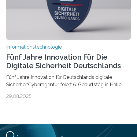
Informationstechnologie
Fünf Jahre Innovation Für Die
Digitale Sicherheit Deutschlands
Fünf Jahre Innovation für Deutschlands digitale
SicherheitCyberagentur feiert 5. Geburtstag in Halle
(Saale) – Politik, Wissenschaft und Wirtschaft würdigen
29.08.2025
ErfolgeDie Agentur für Innovation in der
Cybersicherheit GmbH (Cyberagentur) hat am 28.
August 2025 in Halle (Saale) ihr fünfjähriges Bestehen
gefeiert. Mit einem Rückblick auf fünf Jahre
Forschungsarbeit, politischen Grußworten und der
feierlichen Preisverleihung des Ideenwettbewerbs