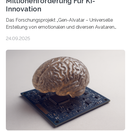
Millionenförderung Für KI-
Innovation
Das Forschungsprojekt „Gen-AIvatar – Universelle
Erstellung von emotionalen und diversen Avataren
durch generative KI“ erhält eine NEXT.IN.NRW-
24.09.2025
Förderung in Höhe von rund 2 Millionen Euro. Dabei
entwickeln Wissenschaftlerinnen und Wissenschaftler
der Universität Bonn und der TH Köln gemeinsam mit
der MindPort GmbH eine neuartige, KI-gestützte
Lösung zur Erzeugung von Emotionen für realistische
Avatare. Gen-AIvatar entwickelt innovative und
kosteneffiziente Methoden, um lebensechte Avatare zu
erstellen. „Besonders wichtig ist uns eine ganzheitliche
Animation, bei der Stimme, Körperbewegung, Gestik
und Mimik im Einklang sind…