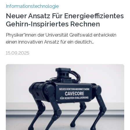
Informationstechnologie
Neuer Ansatz Für Energieeffizientes
Gehirn-Inspiriertes Rechnen
Physiker*innen der Universität Greifswald entwickeln
einen innovativen Ansatz für ein deutlich
energieeffizienteres Arbeiten von Computern. Ihr
15.09.2025
Lösungsweg ist inspiriert vom menschlichen Gehirn. Die
rasante Entwicklung der Künstlichen Intelligenz (KI)
stellt die heutige Computertechnik vor
Herausforderungen. Herkömmliche Silizium-
Prozessoren stoßen an ihre Grenzen: Sie verbrauchen
viel Energie, die Speicher- und Verarbeitungseinheiten
sind voneinander getrennt und die Datenübertragung
bremst komplexe Anwendungen aus. Da KI-Modelle
immer größer werden und riesige Datenmengen
verarbeiten müssen, steigt der Bedarf an neuen
Rechenarchitekturen. Neben Quantencomputern