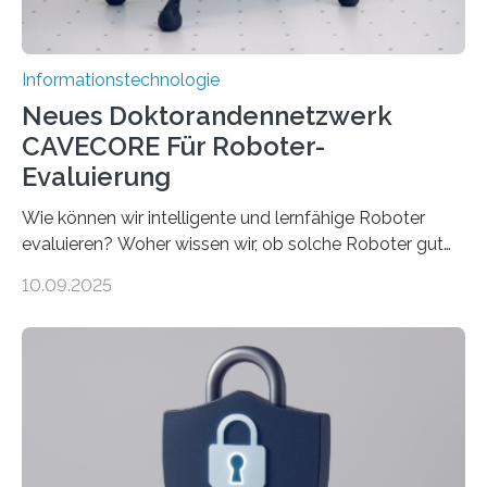
rücken dabei insbesondere…
Informationstechnologie
Neues Doktorandennetzwerk
CAVECORE Für Roboter-
Evaluierung
Wie können wir intelligente und lernfähige Roboter
evaluieren? Woher wissen wir, ob solche Roboter gut
sind in dem, was sie tun? Mit diesen Fragen beschäftigt
10.09.2025
sich CAVECORE – ein neues Marie Skłodowska-Curie
Doctoral Network, das an der Universität Bremen
koordiniert wird. Ab dem 1. September werden sich
über einen Zeitraum von vier Jahren insgesamt 15
Promovierende im Rahmen von CAVECORE mit
kognitiven Robotern beschäftigen – also mit Robotern,
die mittels Sensoren ihre Umgebung erfassen,
Informationen verarbeiten und häufig auch mit…