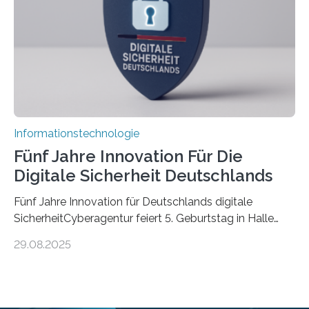
die mittels Sensoren ihre Umgebung erfassen,
Informationen verarbeiten und häufig auch mit…
Informationstechnologie
Fünf Jahre Innovation Für Die
Digitale Sicherheit Deutschlands
Fünf Jahre Innovation für Deutschlands digitale
SicherheitCyberagentur feiert 5. Geburtstag in Halle
(Saale) – Politik, Wissenschaft und Wirtschaft würdigen
29.08.2025
ErfolgeDie Agentur für Innovation in der
Cybersicherheit GmbH (Cyberagentur) hat am 28.
August 2025 in Halle (Saale) ihr fünfjähriges Bestehen
gefeiert. Mit einem Rückblick auf fünf Jahre