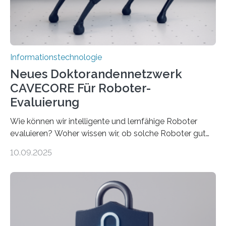
verarbeiten müssen, steigt der Bedarf an neuen
Rechenarchitekturen. Neben Quantencomputern
rücken dabei insbesondere…
Informationstechnologie
Neues Doktorandennetzwerk
CAVECORE Für Roboter-
Evaluierung
Wie können wir intelligente und lernfähige Roboter
evaluieren? Woher wissen wir, ob solche Roboter gut
sind in dem, was sie tun? Mit diesen Fragen beschäftigt
10.09.2025
sich CAVECORE – ein neues Marie Skłodowska-Curie
Doctoral Network, das an der Universität Bremen
koordiniert wird. Ab dem 1. September werden sich
über einen Zeitraum von vier Jahren insgesamt 15
Promovierende im Rahmen von CAVECORE mit
kognitiven Robotern beschäftigen – also mit Robotern,