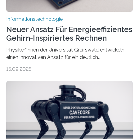
Informationstechnologie
Neuer Ansatz Für Energieeffizientes
Gehirn-Inspiriertes Rechnen
Physiker*innen der Universität Greifswald entwickeln
einen innovativen Ansatz für ein deutlich
energieeffizienteres Arbeiten von Computern. Ihr
15.09.2025
Lösungsweg ist inspiriert vom menschlichen Gehirn. Die
rasante Entwicklung der Künstlichen Intelligenz (KI)
stellt die heutige Computertechnik vor
Herausforderungen. Herkömmliche Silizium-
Prozessoren stoßen an ihre Grenzen: Sie verbrauchen
viel Energie, die Speicher- und Verarbeitungseinheiten
sind voneinander getrennt und die Datenübertragung
bremst komplexe Anwendungen aus. Da KI-Modelle
immer größer werden und riesige Datenmengen