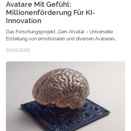
Avatare Mit Gefühl:
Millionenförderung Für KI-
Innovation
Das Forschungsprojekt „Gen-AIvatar – Universelle
Erstellung von emotionalen und diversen Avataren
durch generative KI“ erhält eine NEXT.IN.NRW-
24.09.2025
Förderung in Höhe von rund 2 Millionen Euro. Dabei
entwickeln Wissenschaftlerinnen und Wissenschaftler
der Universität Bonn und der TH Köln gemeinsam mit
der MindPort GmbH eine neuartige, KI-gestützte
Lösung zur Erzeugung von Emotionen für realistische
Avatare. Gen-AIvatar entwickelt innovative und
kosteneffiziente Methoden, um lebensechte Avatare zu
erstellen. „Besonders wichtig ist uns eine ganzheitliche
Animation, bei der Stimme, Körperbewegung, Gestik
und Mimik im Einklang sind…