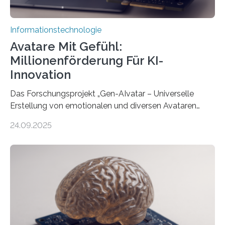
Informationstechnologie
Avatare Mit Gefühl:
Millionenförderung Für KI-
Innovation
Das Forschungsprojekt „Gen-AIvatar – Universelle
Erstellung von emotionalen und diversen Avataren
durch generative KI“ erhält eine NEXT.IN.NRW-
24.09.2025
Förderung in Höhe von rund 2 Millionen Euro. Dabei
entwickeln Wissenschaftlerinnen und Wissenschaftler
der Universität Bonn und der TH Köln gemeinsam mit
der MindPort GmbH eine neuartige, KI-gestützte
Lösung zur Erzeugung von Emotionen für realistische
Avatare. Gen-AIvatar entwickelt innovative und
kosteneffiziente Methoden, um lebensechte Avatare zu
erstellen. „Besonders wichtig ist uns eine ganzheitliche