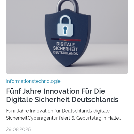
über einen Zeitraum von vier Jahren insgesamt 15
Promovierende im Rahmen von CAVECORE mit
kognitiven Robotern beschäftigen – also mit Robotern,
die mittels Sensoren ihre Umgebung erfassen,
Informationen verarbeiten und häufig auch mit…
Informationstechnologie
Fünf Jahre Innovation Für Die
Digitale Sicherheit Deutschlands
Fünf Jahre Innovation für Deutschlands digitale
SicherheitCyberagentur feiert 5. Geburtstag in Halle
(Saale) – Politik, Wissenschaft und Wirtschaft würdigen
29.08.2025
ErfolgeDie Agentur für Innovation in der