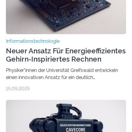
Animation, bei der Stimme, Körperbewegung, Gestik
und Mimik im Einklang sind…
Informationstechnologie
Neuer Ansatz Für Energieeffizientes
Gehirn-Inspiriertes Rechnen
Physiker*innen der Universität Greifswald entwickeln
einen innovativen Ansatz für ein deutlich
energieeffizienteres Arbeiten von Computern. Ihr
15.09.2025
Lösungsweg ist inspiriert vom menschlichen Gehirn. Die
rasante Entwicklung der Künstlichen Intelligenz (KI)
stellt die heutige Computertechnik vor
Herausforderungen. Herkömmliche Silizium-
Prozessoren stoßen an ihre Grenzen: Sie verbrauchen
viel Energie, die Speicher- und Verarbeitungseinheiten