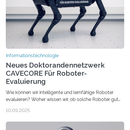
sind voneinander getrennt und die Datenübertragung
bremst komplexe Anwendungen aus. Da KI-Modelle
immer größer werden und riesige Datenmengen
verarbeiten müssen, steigt der Bedarf an neuen
Rechenarchitekturen. Neben Quantencomputern
rücken dabei insbesondere…
Informationstechnologie
Neues Doktorandennetzwerk
CAVECORE Für Roboter-
Evaluierung
Wie können wir intelligente und lernfähige Roboter
evaluieren? Woher wissen wir, ob solche Roboter gut
sind in dem, was sie tun? Mit diesen Fragen beschäftigt
10.09.2025
sich CAVECORE – ein neues Marie Skłodowska-Curie
Doctoral Network, das an der Universität Bremen
koordiniert wird. Ab dem 1. September werden sich