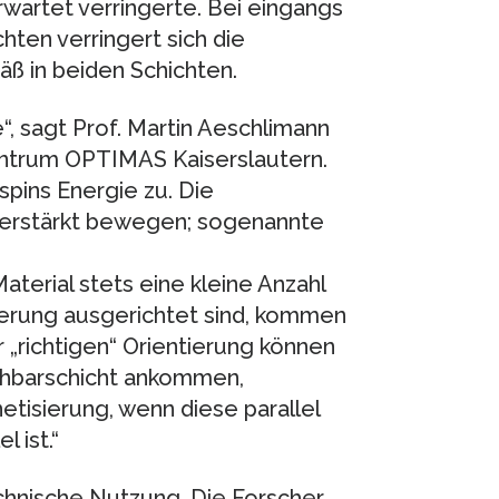
rwartet verringerte. Bei eingangs
hten verringert sich die
 in beiden Schichten.
“, sagt Prof. Martin Aeschlimann
trum OPTIMAS Kaiserslautern.
pins Energie zu. Die
 verstärkt bewegen; sogenannte
terial stets eine kleine Anzahl
erung ausgerichtet sind, kommen
er „richtigen“ Orientierung können
achbarschicht ankommen,
tisierung, wenn diese parallel
l ist.“
echnische Nutzung. Die Forscher