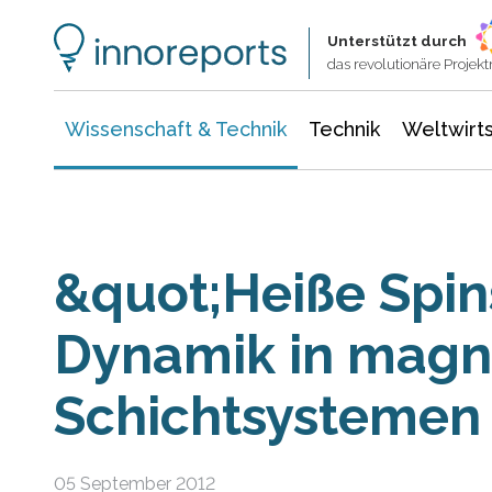
Wissenschaft & Technik
Informationstechnologie
Energie & Elektrotechnik
Unterstützt durch
das revolutionäre Proje
Wissenschaft & Technik
Technik
Weltwirts
&quot;Heiße Spin
Dynamik in magn
Schichtsystemen
05 September 2012