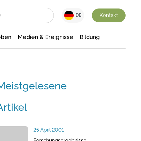
 Leben
Medien & Ereignisse
Interdisziplinäre Forschung
Veranstaltungsnachrichten
n Chemie
Gesellschaftswissenschaften
Kontakt
DE
eben
Medien & Ereignisse
Bildung
Meistgelesene
Artikel
25 April 2001
Forschungsergebnisse