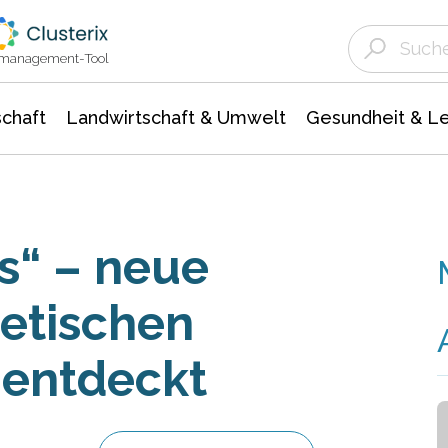
Landwirtschaft & Umwelt
Gesundheit &
Agrar- Forstwissenschaften
Unternehmensmeldungen
Biowissenschafte
Ökologie Umwelt- Naturschutz
ktmanagement-Tool
chaft
Landwirtschaft & Umwelt
Gesundheit & L
s“ – neue
etischen
 entdeckt