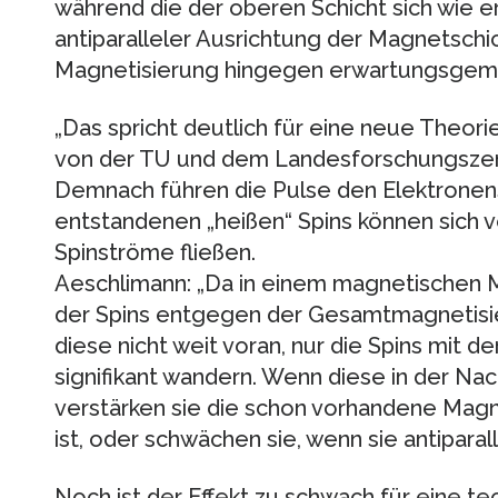
während die der oberen Schicht sich wie e
antiparalleler Ausrichtung der Magnetschic
Magnetisierung hingegen erwartungsgemäß
„Das spricht deutlich für eine neue Theorie
von der TU und dem Landesforschungszen
Demnach führen die Pulse den Elektronens
entstandenen „heißen“ Spins können sich
Spinströme fließen.
Aeschlimann: „Da in einem magnetischen Ma
der Spins entgegen der Gesamtmagnetisi
diese nicht weit voran, nur die Spins mit d
signifikant wandern. Wenn diese in der N
verstärken sie die schon vorhandene Magne
ist, oder schwächen sie, wenn sie antiparalle
Noch ist der Effekt zu schwach für eine t