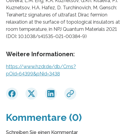
Oliveira, L.M. Eng, K.A. Kuznetsov, G.Kh. Kitaeva, P.I.
Kuznetsov, H.A. Hafez, D. Turchinovich, M. Gensch:
Terahertz signatures of ultrafast Dirac fermion
relaxation at the surface of topological insulators at
room temperature, in NPJ Quantum Materials 2021
(DOI: 10.1038/s41535-021-00384-9)
Weitere Informationen:
https://www.hzdr.de/db/Cms?
pOid=64399&pNid=3438
Kommentare (0)
Schreiben Sie einen Kommentar