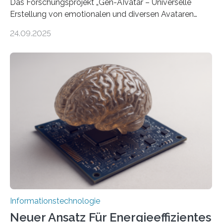
Das Forschungsprojekt „Gen-AIvatar – Universelle
Erstellung von emotionalen und diversen Avataren
durch generative KI“ erhält eine NEXT.IN.NRW-
24.09.2025
Förderung in Höhe von rund 2 Millionen Euro. Dabei
entwickeln Wissenschaftlerinnen und Wissenschaftler
der Universität Bonn und der TH Köln gemeinsam mit
der MindPort GmbH eine neuartige, KI-gestützte
Lösung zur Erzeugung von Emotionen für realistische
Avatare. Gen-AIvatar entwickelt innovative und
kosteneffiziente Methoden, um lebensechte Avatare zu
erstellen. „Besonders wichtig ist uns eine ganzheitliche
Animation, bei der Stimme, Körperbewegung, Gestik
und Mimik im Einklang sind…
Informationstechnologie
Neuer Ansatz Für Energieeffizientes