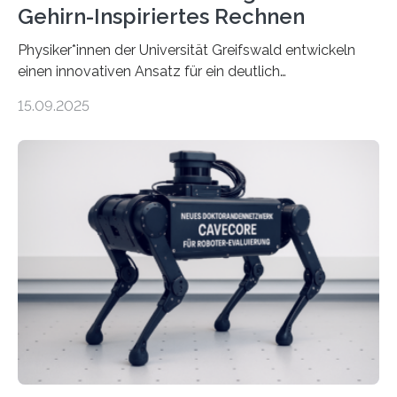
Gehirn-Inspiriertes Rechnen
Physiker*innen der Universität Greifswald entwickeln
einen innovativen Ansatz für ein deutlich
energieeffizienteres Arbeiten von Computern. Ihr
15.09.2025
Lösungsweg ist inspiriert vom menschlichen Gehirn. Die
rasante Entwicklung der Künstlichen Intelligenz (KI)
stellt die heutige Computertechnik vor
Herausforderungen. Herkömmliche Silizium-
Prozessoren stoßen an ihre Grenzen: Sie verbrauchen
viel Energie, die Speicher- und Verarbeitungseinheiten
sind voneinander getrennt und die Datenübertragung
bremst komplexe Anwendungen aus. Da KI-Modelle
immer größer werden und riesige Datenmengen
verarbeiten müssen, steigt der Bedarf an neuen
Rechenarchitekturen. Neben Quantencomputern
rücken dabei insbesondere…