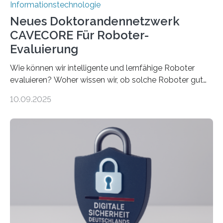
Informationstechnologie
Neues Doktorandennetzwerk
CAVECORE Für Roboter-
Evaluierung
Wie können wir intelligente und lernfähige Roboter
evaluieren? Woher wissen wir, ob solche Roboter gut
sind in dem, was sie tun? Mit diesen Fragen beschäftigt
10.09.2025
sich CAVECORE – ein neues Marie Skłodowska-Curie
Doctoral Network, das an der Universität Bremen
koordiniert wird. Ab dem 1. September werden sich
über einen Zeitraum von vier Jahren insgesamt 15
Promovierende im Rahmen von CAVECORE mit
kognitiven Robotern beschäftigen – also mit Robotern,
die mittels Sensoren ihre Umgebung erfassen,
Informationen verarbeiten und häufig auch mit…