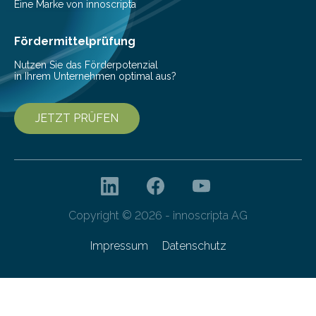
Mit einer festlichen Veranstaltung beging die
Eine Marke von innoscripta
Cyberagentur ihren 5. Geburtstag. Zahlreiche Gäste…
Fördermittelprüfung
Nutzen Sie das Förderpotenzial
in Ihrem Unternehmen optimal aus?
JETZT PRÜFEN
Copyright © 2026 - innoscripta AG
Impressum
Datenschutz