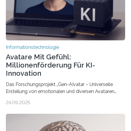
Informationstechnologie
Avatare Mit Gefühl:
Millionenförderung Für KI-
Innovation
Das Forschungsprojekt „Gen-AIvatar – Universelle
Erstellung von emotionalen und diversen Avataren
durch generative KI“ erhält eine NEXT.IN.NRW-
24.09.2025
Förderung in Höhe von rund 2 Millionen Euro. Dabei
entwickeln Wissenschaftlerinnen und Wissenschaftler
der Universität Bonn und der TH Köln gemeinsam mit
der MindPort GmbH eine neuartige, KI-gestützte