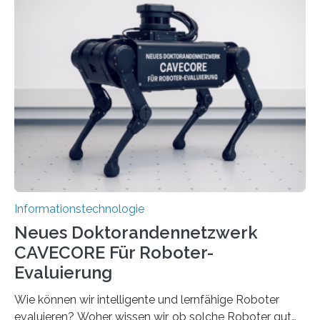
stellt die heutige Computertechnik vor
Herausforderungen. Herkömmliche Silizium-
Prozessoren stoßen an ihre Grenzen: Sie verbrauchen
viel Energie, die Speicher- und Verarbeitungseinheiten
sind voneinander getrennt und die Datenübertragung
bremst komplexe Anwendungen aus. Da KI-Modelle
immer größer werden und riesige Datenmengen
verarbeiten müssen, steigt der Bedarf an neuen
Rechenarchitekturen. Neben Quantencomputern
rücken dabei insbesondere…
Informationstechnologie
Neues Doktorandennetzwerk
CAVECORE Für Roboter-
Evaluierung
Wie können wir intelligente und lernfähige Roboter
evaluieren? Woher wissen wir, ob solche Roboter gut