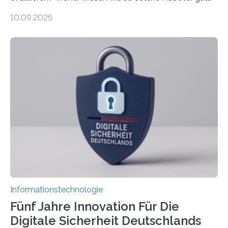
sind in dem, was sie tun? Mit diesen Fragen beschäftigt
10.09.2025
sich CAVECORE – ein neues Marie Skłodowska-Curie
Doctoral Network, das an der Universität Bremen
koordiniert wird. Ab dem 1. September werden sich
über einen Zeitraum von vier Jahren insgesamt 15
Promovierende im Rahmen von CAVECORE mit
kognitiven Robotern beschäftigen – also mit Robotern,
die mittels Sensoren ihre Umgebung erfassen,
Informationen verarbeiten und häufig auch mit…
Informationstechnologie
Fünf Jahre Innovation Für Die
Digitale Sicherheit Deutschlands