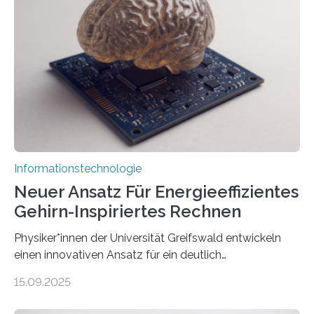
Lösung zur Erzeugung von Emotionen für realistische
Avatare. Gen-AIvatar entwickelt innovative und
kosteneffiziente Methoden, um lebensechte Avatare zu
erstellen. „Besonders wichtig ist uns eine ganzheitliche
Animation, bei der Stimme, Körperbewegung, Gestik
und Mimik im Einklang sind…
Informationstechnologie
Neuer Ansatz Für Energieeffizientes
Gehirn-Inspiriertes Rechnen
Physiker*innen der Universität Greifswald entwickeln
einen innovativen Ansatz für ein deutlich
energieeffizienteres Arbeiten von Computern. Ihr
15.09.2025
Lösungsweg ist inspiriert vom menschlichen Gehirn. Die
rasante Entwicklung der Künstlichen Intelligenz (KI)