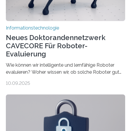
Rechenarchitekturen. Neben Quantencomputern
rücken dabei insbesondere…
Informationstechnologie
Neues Doktorandennetzwerk
CAVECORE Für Roboter-
Evaluierung
Wie können wir intelligente und lernfähige Roboter
evaluieren? Woher wissen wir, ob solche Roboter gut
sind in dem, was sie tun? Mit diesen Fragen beschäftigt
10.09.2025
sich CAVECORE – ein neues Marie Skłodowska-Curie
Doctoral Network, das an der Universität Bremen
koordiniert wird. Ab dem 1. September werden sich
über einen Zeitraum von vier Jahren insgesamt 15
Promovierende im Rahmen von CAVECORE mit
kognitiven Robotern beschäftigen – also mit Robotern,
die mittels Sensoren ihre Umgebung erfassen,