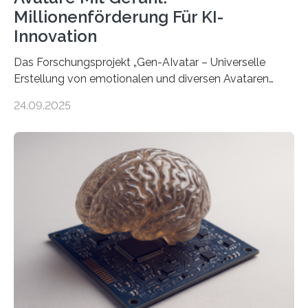
Millionenförderung Für KI-
Innovation
Das Forschungsprojekt „Gen-AIvatar – Universelle
Erstellung von emotionalen und diversen Avataren
durch generative KI“ erhält eine NEXT.IN.NRW-
24.09.2025
Förderung in Höhe von rund 2 Millionen Euro. Dabei
entwickeln Wissenschaftlerinnen und Wissenschaftler
der Universität Bonn und der TH Köln gemeinsam mit
der MindPort GmbH eine neuartige, KI-gestützte
Lösung zur Erzeugung von Emotionen für realistische
Avatare. Gen-AIvatar entwickelt innovative und
kosteneffiziente Methoden, um lebensechte Avatare zu
erstellen. „Besonders wichtig ist uns eine ganzheitliche
Animation, bei der Stimme, Körperbewegung, Gestik
und Mimik im Einklang sind…