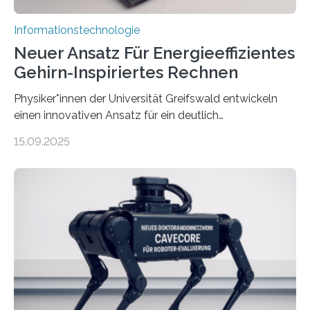
Informationstechnologie
Neuer Ansatz Für Energieeffizientes
Gehirn-Inspiriertes Rechnen
Physiker*innen der Universität Greifswald entwickeln
einen innovativen Ansatz für ein deutlich
energieeffizienteres Arbeiten von Computern. Ihr
15.09.2025
Lösungsweg ist inspiriert vom menschlichen Gehirn. Die
rasante Entwicklung der Künstlichen Intelligenz (KI)
stellt die heutige Computertechnik vor
Herausforderungen. Herkömmliche Silizium-
Prozessoren stoßen an ihre Grenzen: Sie verbrauchen
viel Energie, die Speicher- und Verarbeitungseinheiten
sind voneinander getrennt und die Datenübertragung
bremst komplexe Anwendungen aus. Da KI-Modelle
immer größer werden und riesige Datenmengen
verarbeiten müssen, steigt der Bedarf an neuen