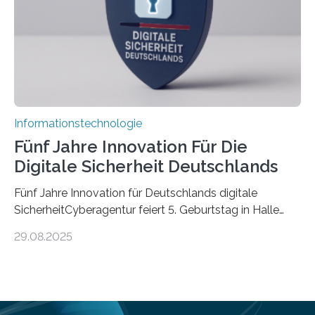
Informationen verarbeiten und häufig auch mit…
Informationstechnologie
Fünf Jahre Innovation Für Die
Digitale Sicherheit Deutschlands
Fünf Jahre Innovation für Deutschlands digitale
SicherheitCyberagentur feiert 5. Geburtstag in Halle
(Saale) – Politik, Wissenschaft und Wirtschaft würdigen
29.08.2025
ErfolgeDie Agentur für Innovation in der
Cybersicherheit GmbH (Cyberagentur) hat am 28.
August 2025 in Halle (Saale) ihr fünfjähriges Bestehen
gefeiert. Mit einem Rückblick auf fünf Jahre
Forschungsarbeit, politischen Grußworten und der