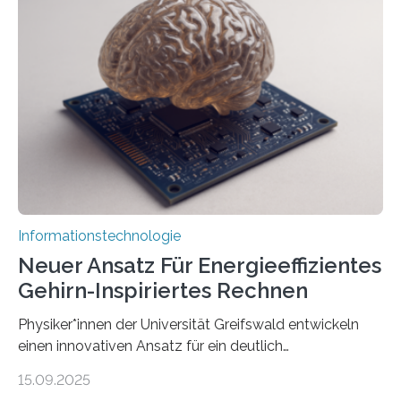
der MindPort GmbH eine neuartige, KI-gestützte
Lösung zur Erzeugung von Emotionen für realistische
Avatare. Gen-AIvatar entwickelt innovative und
kosteneffiziente Methoden, um lebensechte Avatare zu
erstellen. „Besonders wichtig ist uns eine ganzheitliche
Animation, bei der Stimme, Körperbewegung, Gestik
und Mimik im Einklang sind…
Informationstechnologie
Neuer Ansatz Für Energieeffizientes
Gehirn-Inspiriertes Rechnen
Physiker*innen der Universität Greifswald entwickeln
einen innovativen Ansatz für ein deutlich
energieeffizienteres Arbeiten von Computern. Ihr
15.09.2025
Lösungsweg ist inspiriert vom menschlichen Gehirn. Die