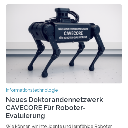
rasante Entwicklung der Künstlichen Intelligenz (KI)
stellt die heutige Computertechnik vor
Herausforderungen. Herkömmliche Silizium-
Prozessoren stoßen an ihre Grenzen: Sie verbrauchen
viel Energie, die Speicher- und Verarbeitungseinheiten
sind voneinander getrennt und die Datenübertragung
bremst komplexe Anwendungen aus. Da KI-Modelle
immer größer werden und riesige Datenmengen
verarbeiten müssen, steigt der Bedarf an neuen
Rechenarchitekturen. Neben Quantencomputern
rücken dabei insbesondere…
Informationstechnologie
Neues Doktorandennetzwerk
CAVECORE Für Roboter-
Evaluierung
Wie können wir intelligente und lernfähige Roboter