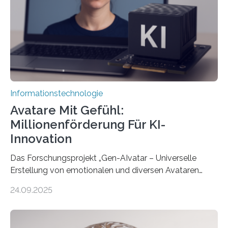
Informationstechnologie
Avatare Mit Gefühl:
Millionenförderung Für KI-
Innovation
Das Forschungsprojekt „Gen-AIvatar – Universelle
Erstellung von emotionalen und diversen Avataren
durch generative KI“ erhält eine NEXT.IN.NRW-
24.09.2025
Förderung in Höhe von rund 2 Millionen Euro. Dabei
entwickeln Wissenschaftlerinnen und Wissenschaftler
der Universität Bonn und der TH Köln gemeinsam mit