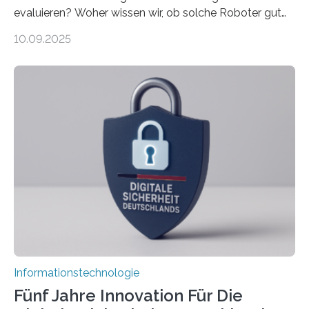
evaluieren? Woher wissen wir, ob solche Roboter gut
sind in dem, was sie tun? Mit diesen Fragen beschäftigt
10.09.2025
sich CAVECORE – ein neues Marie Skłodowska-Curie
Doctoral Network, das an der Universität Bremen
koordiniert wird. Ab dem 1. September werden sich
über einen Zeitraum von vier Jahren insgesamt 15
Promovierende im Rahmen von CAVECORE mit
kognitiven Robotern beschäftigen – also mit Robotern,
die mittels Sensoren ihre Umgebung erfassen,
Informationen verarbeiten und häufig auch mit…
Informationstechnologie
Fünf Jahre Innovation Für Die