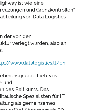
ighway ist wie eine
Kreuzungen und Grenzkontrollen”,
sabteilung von Data Logistics
in der von den
ktur verlegt wurden, also an
s.
tp://www.datalogistics.lt/en
ernehmensgruppe Lietuvos
r- und
n des Baltikums. Das
auische Spezialisten für IT,
altung als gemeinsames