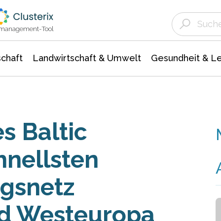
Landwirtschaft & Umwelt
Gesundheit &
Agrar- Forstwissenschaften
Unternehmensmeldungen
Biowissenschafte
Ökologie Umwelt- Naturschutz
ktmanagement-Tool
chaft
Landwirtschaft & Umwelt
Gesundheit & L
es Baltic
nellsten
gsnetz
nd Westeuropa