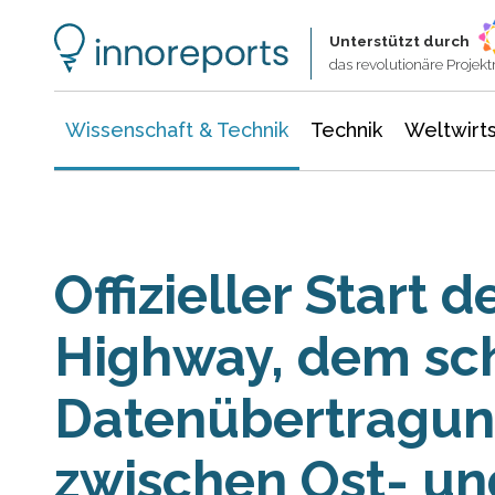
Wissenschaft & Technik
Informationstechnologie
Energie & Elektrotechnik
Unterstützt durch
das revolutionäre Proje
Wissenschaft & Technik
Technik
Weltwirts
Offizieller Start d
Highway, dem sch
Datenübertragun
zwischen Ost- u