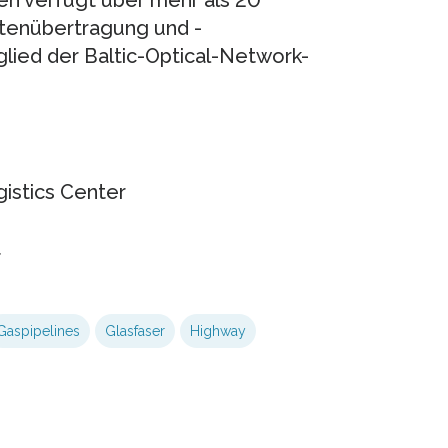
 verfügt über mehr als 20
atenübertragung und -
glied der Baltic-Optical-Network-
istics Center
t
Gaspipelines
Glasfaser
Highway