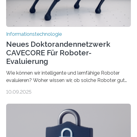
Rechenarchitekturen. Neben Quantencomputern
rücken dabei insbesondere…
Informationstechnologie
Neues Doktorandennetzwerk
CAVECORE Für Roboter-
Evaluierung
Wie können wir intelligente und lernfähige Roboter
evaluieren? Woher wissen wir, ob solche Roboter gut
sind in dem, was sie tun? Mit diesen Fragen beschäftigt
10.09.2025
sich CAVECORE – ein neues Marie Skłodowska-Curie
Doctoral Network, das an der Universität Bremen
koordiniert wird. Ab dem 1. September werden sich
über einen Zeitraum von vier Jahren insgesamt 15
Promovierende im Rahmen von CAVECORE mit
kognitiven Robotern beschäftigen – also mit Robotern,