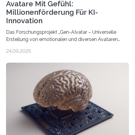
Avatare Mit Gefühl:
Millionenförderung Für KI-
Innovation
Das Forschungsprojekt „Gen-AIvatar – Universelle
Erstellung von emotionalen und diversen Avataren
durch generative KI“ erhält eine NEXT.IN.NRW-
24.09.2025
Förderung in Höhe von rund 2 Millionen Euro. Dabei
entwickeln Wissenschaftlerinnen und Wissenschaftler
der Universität Bonn und der TH Köln gemeinsam mit
der MindPort GmbH eine neuartige, KI-gestützte
Lösung zur Erzeugung von Emotionen für realistische
Avatare. Gen-AIvatar entwickelt innovative und
kosteneffiziente Methoden, um lebensechte Avatare zu
erstellen. „Besonders wichtig ist uns eine ganzheitliche
Animation, bei der Stimme, Körperbewegung, Gestik
und Mimik im Einklang sind…