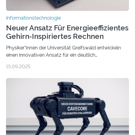
Informationstechnologie
Neuer Ansatz Für Energieeffizientes
Gehirn-Inspiriertes Rechnen
Physiker*innen der Universität Greifswald entwickeln
einen innovativen Ansatz für ein deutlich
energieeffizienteres Arbeiten von Computern. Ihr
15.09.2025
Lösungsweg ist inspiriert vom menschlichen Gehirn. Die
rasante Entwicklung der Künstlichen Intelligenz (KI)
stellt die heutige Computertechnik vor
Herausforderungen. Herkömmliche Silizium-
Prozessoren stoßen an ihre Grenzen: Sie verbrauchen
viel Energie, die Speicher- und Verarbeitungseinheiten
sind voneinander getrennt und die Datenübertragung
bremst komplexe Anwendungen aus. Da KI-Modelle
immer größer werden und riesige Datenmengen
verarbeiten müssen, steigt der Bedarf an neuen