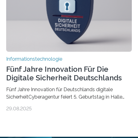
die mittels Sensoren ihre Umgebung erfassen,
Informationen verarbeiten und häufig auch mit…
Informationstechnologie
Fünf Jahre Innovation Für Die
Digitale Sicherheit Deutschlands
Fünf Jahre Innovation für Deutschlands digitale
SicherheitCyberagentur feiert 5. Geburtstag in Halle
(Saale) – Politik, Wissenschaft und Wirtschaft würdigen
29.08.2025
ErfolgeDie Agentur für Innovation in der
Cybersicherheit GmbH (Cyberagentur) hat am 28.
August 2025 in Halle (Saale) ihr fünfjähriges Bestehen
gefeiert. Mit einem Rückblick auf fünf Jahre