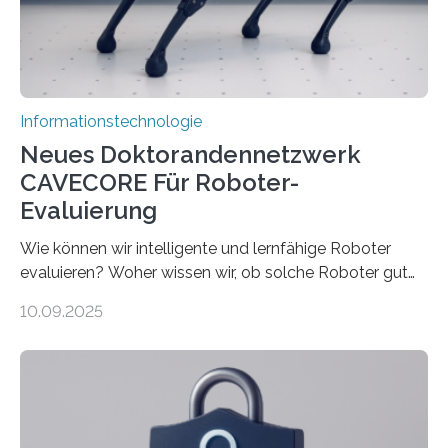
verarbeiten müssen, steigt der Bedarf an neuen
Rechenarchitekturen. Neben Quantencomputern
rücken dabei insbesondere…
Informationstechnologie
Neues Doktorandennetzwerk
CAVECORE Für Roboter-
Evaluierung
Wie können wir intelligente und lernfähige Roboter
evaluieren? Woher wissen wir, ob solche Roboter gut
sind in dem, was sie tun? Mit diesen Fragen beschäftigt
10.09.2025
sich CAVECORE – ein neues Marie Skłodowska-Curie
Doctoral Network, das an der Universität Bremen
koordiniert wird. Ab dem 1. September werden sich
über einen Zeitraum von vier Jahren insgesamt 15
Promovierende im Rahmen von CAVECORE mit
kognitiven Robotern beschäftigen – also mit Robotern,