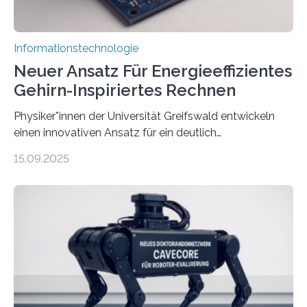
Informationstechnologie
Neuer Ansatz Für Energieeffizientes
Gehirn-Inspiriertes Rechnen
Physiker*innen der Universität Greifswald entwickeln
einen innovativen Ansatz für ein deutlich
energieeffizienteres Arbeiten von Computern. Ihr
15.09.2025
Lösungsweg ist inspiriert vom menschlichen Gehirn. Die
rasante Entwicklung der Künstlichen Intelligenz (KI)
stellt die heutige Computertechnik vor
Herausforderungen. Herkömmliche Silizium-
Prozessoren stoßen an ihre Grenzen: Sie verbrauchen
viel Energie, die Speicher- und Verarbeitungseinheiten
sind voneinander getrennt und die Datenübertragung
bremst komplexe Anwendungen aus. Da KI-Modelle
immer größer werden und riesige Datenmengen