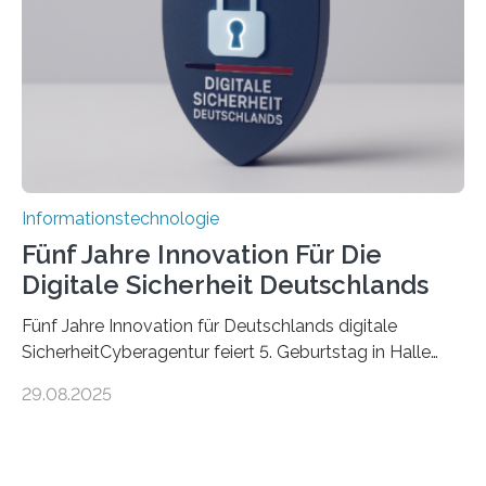
die mittels Sensoren ihre Umgebung erfassen,
Informationen verarbeiten und häufig auch mit…
Informationstechnologie
Fünf Jahre Innovation Für Die
Digitale Sicherheit Deutschlands
Fünf Jahre Innovation für Deutschlands digitale
SicherheitCyberagentur feiert 5. Geburtstag in Halle
(Saale) – Politik, Wissenschaft und Wirtschaft würdigen
29.08.2025
ErfolgeDie Agentur für Innovation in der
Cybersicherheit GmbH (Cyberagentur) hat am 28.
August 2025 in Halle (Saale) ihr fünfjähriges Bestehen
gefeiert. Mit einem Rückblick auf fünf Jahre