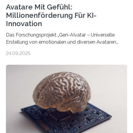
Avatare Mit Gefühl:
Millionenförderung Für KI-
Innovation
Das Forschungsprojekt „Gen-AIvatar – Universelle
Erstellung von emotionalen und diversen Avataren
durch generative KI“ erhält eine NEXT.IN.NRW-
24.09.2025
Förderung in Höhe von rund 2 Millionen Euro. Dabei
entwickeln Wissenschaftlerinnen und Wissenschaftler
der Universität Bonn und der TH Köln gemeinsam mit
der MindPort GmbH eine neuartige, KI-gestützte
Lösung zur Erzeugung von Emotionen für realistische
Avatare. Gen-AIvatar entwickelt innovative und
kosteneffiziente Methoden, um lebensechte Avatare zu
erstellen. „Besonders wichtig ist uns eine ganzheitliche
Animation, bei der Stimme, Körperbewegung, Gestik
und Mimik im Einklang sind…