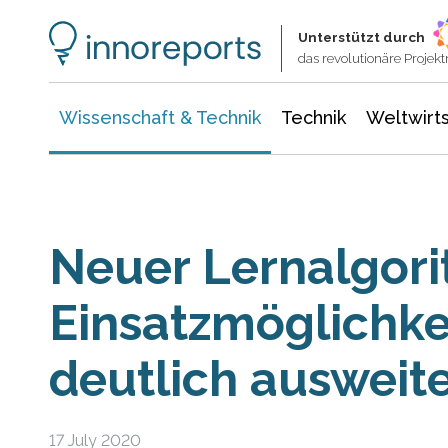
Wissenschaft & Technik
Informationstechnologie
Energie & Elektrotechnik
Unterstützt durch
das revolutionäre Proje
Wissenschaft & Technik
Technik
Weltwirts
Neuer Lernalgori
Einsatzmöglichke
deutlich ausweit
17 July 2020