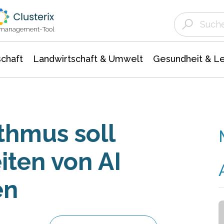
Landwirtschaft & Umwelt
Gesundheit &
Agrar- Forstwissenschaften
Unternehmensmeldungen
Biowissenschafte
Ökologie Umwelt- Naturschutz
ktmanagement-Tool
chaft
Landwirtschaft & Umwelt
Gesundheit & L
thmus soll
iten von AI
en