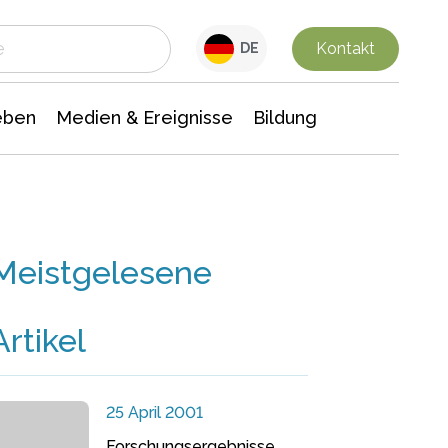
 Leben
Medien & Ereignisse
Interdisziplinäre Forschung
Veranstaltungsnachrichten
n Chemie
Gesellschaftswissenschaften
Kontakt
DE
eben
Medien & Ereignisse
Bildung
Meistgelesene
Artikel
25 April 2001
Forschungsergebnisse