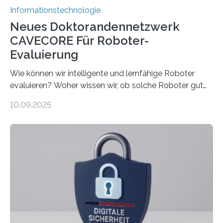
Informationstechnologie
Neues Doktorandennetzwerk
CAVECORE Für Roboter-
Evaluierung
Wie können wir intelligente und lernfähige Roboter
evaluieren? Woher wissen wir, ob solche Roboter gut
sind in dem, was sie tun? Mit diesen Fragen beschäftigt
10.09.2025
sich CAVECORE – ein neues Marie Skłodowska-Curie
Doctoral Network, das an der Universität Bremen
koordiniert wird. Ab dem 1. September werden sich
über einen Zeitraum von vier Jahren insgesamt 15
Promovierende im Rahmen von CAVECORE mit
kognitiven Robotern beschäftigen – also mit Robotern,
die mittels Sensoren ihre Umgebung erfassen,
Informationen verarbeiten und häufig auch mit…