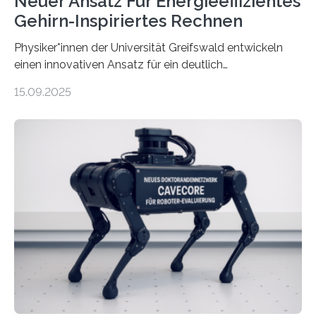
Neuer Ansatz Für Energieeffizientes
Gehirn-Inspiriertes Rechnen
Physiker*innen der Universität Greifswald entwickeln
einen innovativen Ansatz für ein deutlich
energieeffizienteres Arbeiten von Computern. Ihr
15.09.2025
Lösungsweg ist inspiriert vom menschlichen Gehirn. Die
rasante Entwicklung der Künstlichen Intelligenz (KI)
stellt die heutige Computertechnik vor
Herausforderungen. Herkömmliche Silizium-
Prozessoren stoßen an ihre Grenzen: Sie verbrauchen
viel Energie, die Speicher- und Verarbeitungseinheiten
sind voneinander getrennt und die Datenübertragung
bremst komplexe Anwendungen aus. Da KI-Modelle
immer größer werden und riesige Datenmengen
verarbeiten müssen, steigt der Bedarf an neuen
Rechenarchitekturen. Neben Quantencomputern
rücken dabei insbesondere…