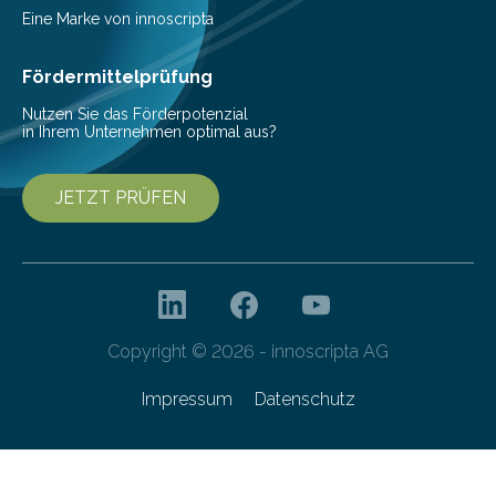
Mit einer festlichen Veranstaltung beging die
Eine Marke von innoscripta
Cyberagentur ihren 5. Geburtstag. Zahlreiche Gäste…
Fördermittelprüfung
Nutzen Sie das Förderpotenzial
in Ihrem Unternehmen optimal aus?
JETZT PRÜFEN
Copyright © 2026 - innoscripta AG
Impressum
Datenschutz