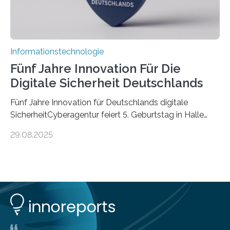
Informationstechnologie
Fünf Jahre Innovation Für Die
Digitale Sicherheit Deutschlands
Fünf Jahre Innovation für Deutschlands digitale
SicherheitCyberagentur feiert 5. Geburtstag in Halle
(Saale) – Politik, Wissenschaft und Wirtschaft würdigen
29.08.2025
ErfolgeDie Agentur für Innovation in der
Cybersicherheit GmbH (Cyberagentur) hat am 28.
August 2025 in Halle (Saale) ihr fünfjähriges Bestehen
gefeiert. Mit einem Rückblick auf fünf Jahre
Forschungsarbeit, politischen Grußworten und der
feierlichen Preisverleihung des Ideenwettbewerbs
HAL2025 wurde das Jubiläum zu einem Zeichen für
Deutschlands digitale Souveränität von übermorgen.