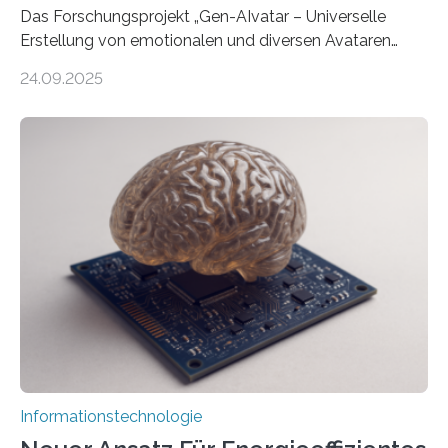
Das Forschungsprojekt „Gen-AIvatar – Universelle
Erstellung von emotionalen und diversen Avataren
durch generative KI“ erhält eine NEXT.IN.NRW-
24.09.2025
Förderung in Höhe von rund 2 Millionen Euro. Dabei
entwickeln Wissenschaftlerinnen und Wissenschaftler
der Universität Bonn und der TH Köln gemeinsam mit
der MindPort GmbH eine neuartige, KI-gestützte
Lösung zur Erzeugung von Emotionen für realistische
Avatare. Gen-AIvatar entwickelt innovative und
kosteneffiziente Methoden, um lebensechte Avatare zu
erstellen. „Besonders wichtig ist uns eine ganzheitliche
Animation, bei der Stimme, Körperbewegung, Gestik
und Mimik im Einklang sind…
Informationstechnologie