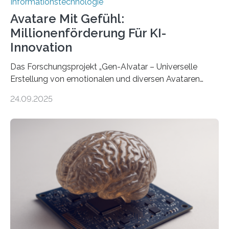
Informationstechnologie
Avatare Mit Gefühl:
Millionenförderung Für KI-
Innovation
Das Forschungsprojekt „Gen-AIvatar – Universelle
Erstellung von emotionalen und diversen Avataren
durch generative KI“ erhält eine NEXT.IN.NRW-
24.09.2025
Förderung in Höhe von rund 2 Millionen Euro. Dabei
entwickeln Wissenschaftlerinnen und Wissenschaftler
der Universität Bonn und der TH Köln gemeinsam mit
der MindPort GmbH eine neuartige, KI-gestützte
Lösung zur Erzeugung von Emotionen für realistische
Avatare. Gen-AIvatar entwickelt innovative und
kosteneffiziente Methoden, um lebensechte Avatare zu
erstellen. „Besonders wichtig ist uns eine ganzheitliche
Animation, bei der Stimme, Körperbewegung, Gestik
und Mimik im Einklang sind…