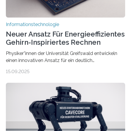
Informationstechnologie
Neuer Ansatz Für Energieeffizientes
Gehirn-Inspiriertes Rechnen
Physiker*innen der Universität Greifswald entwickeln
einen innovativen Ansatz für ein deutlich
energieeffizienteres Arbeiten von Computern. Ihr
15.09.2025
Lösungsweg ist inspiriert vom menschlichen Gehirn. Die
rasante Entwicklung der Künstlichen Intelligenz (KI)
stellt die heutige Computertechnik vor
Herausforderungen. Herkömmliche Silizium-
Prozessoren stoßen an ihre Grenzen: Sie verbrauchen
viel Energie, die Speicher- und Verarbeitungseinheiten
sind voneinander getrennt und die Datenübertragung
bremst komplexe Anwendungen aus. Da KI-Modelle
immer größer werden und riesige Datenmengen