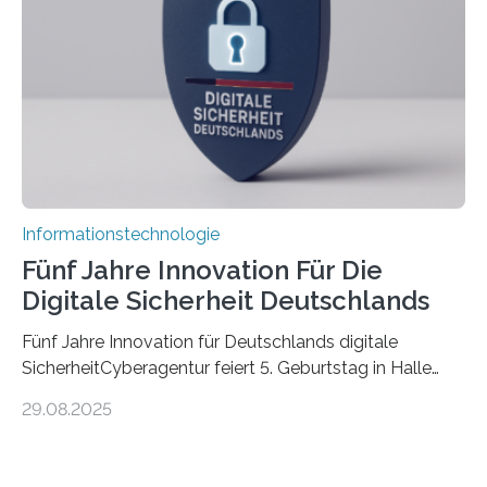
kognitiven Robotern beschäftigen – also mit Robotern,
die mittels Sensoren ihre Umgebung erfassen,
Informationen verarbeiten und häufig auch mit…
Informationstechnologie
Fünf Jahre Innovation Für Die
Digitale Sicherheit Deutschlands
Fünf Jahre Innovation für Deutschlands digitale
SicherheitCyberagentur feiert 5. Geburtstag in Halle
(Saale) – Politik, Wissenschaft und Wirtschaft würdigen
29.08.2025
ErfolgeDie Agentur für Innovation in der
Cybersicherheit GmbH (Cyberagentur) hat am 28.
August 2025 in Halle (Saale) ihr fünfjähriges Bestehen