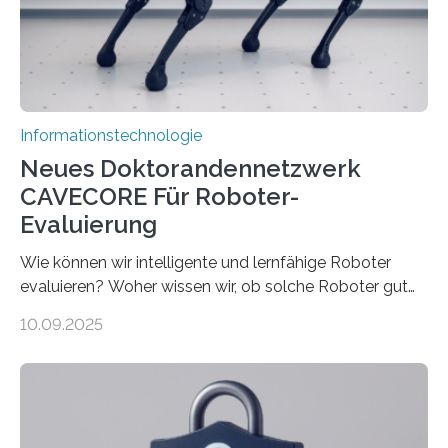
verarbeiten müssen, steigt der Bedarf an neuen
Rechenarchitekturen. Neben Quantencomputern
rücken dabei insbesondere…
Informationstechnologie
Neues Doktorandennetzwerk
CAVECORE Für Roboter-
Evaluierung
Wie können wir intelligente und lernfähige Roboter
evaluieren? Woher wissen wir, ob solche Roboter gut
sind in dem, was sie tun? Mit diesen Fragen beschäftigt
10.09.2025
sich CAVECORE – ein neues Marie Skłodowska-Curie
Doctoral Network, das an der Universität Bremen
koordiniert wird. Ab dem 1. September werden sich
über einen Zeitraum von vier Jahren insgesamt 15
Promovierende im Rahmen von CAVECORE mit