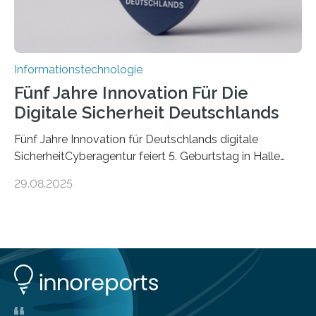
Informationstechnologie
Fünf Jahre Innovation Für Die
Digitale Sicherheit Deutschlands
Fünf Jahre Innovation für Deutschlands digitale
SicherheitCyberagentur feiert 5. Geburtstag in Halle
(Saale) – Politik, Wissenschaft und Wirtschaft würdigen
29.08.2025
ErfolgeDie Agentur für Innovation in der
Cybersicherheit GmbH (Cyberagentur) hat am 28.
August 2025 in Halle (Saale) ihr fünfjähriges Bestehen
gefeiert. Mit einem Rückblick auf fünf Jahre
Forschungsarbeit, politischen Grußworten und der
feierlichen Preisverleihung des Ideenwettbewerbs
HAL2025 wurde das Jubiläum zu einem Zeichen für
Deutschlands digitale Souveränität von übermorgen.