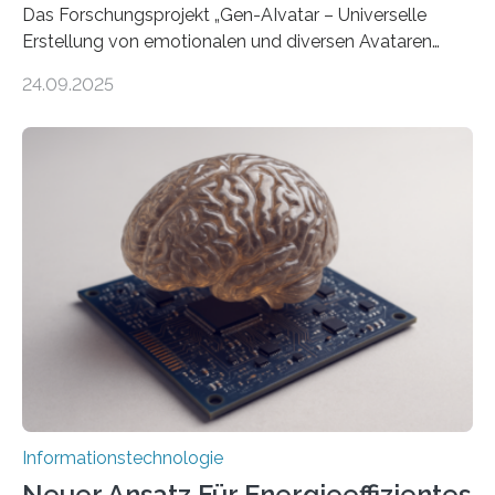
Das Forschungsprojekt „Gen-AIvatar – Universelle
Erstellung von emotionalen und diversen Avataren
durch generative KI“ erhält eine NEXT.IN.NRW-
24.09.2025
Förderung in Höhe von rund 2 Millionen Euro. Dabei
entwickeln Wissenschaftlerinnen und Wissenschaftler
der Universität Bonn und der TH Köln gemeinsam mit
der MindPort GmbH eine neuartige, KI-gestützte
Lösung zur Erzeugung von Emotionen für realistische
Avatare. Gen-AIvatar entwickelt innovative und
kosteneffiziente Methoden, um lebensechte Avatare zu
erstellen. „Besonders wichtig ist uns eine ganzheitliche
Animation, bei der Stimme, Körperbewegung, Gestik
und Mimik im Einklang sind…
Informationstechnologie
Neuer Ansatz Für Energieeffizientes