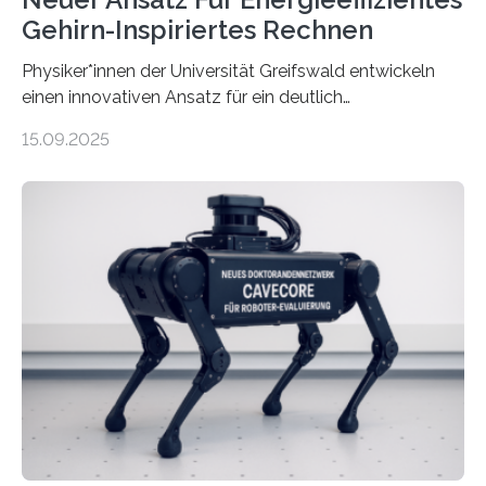
Gehirn-Inspiriertes Rechnen
Physiker*innen der Universität Greifswald entwickeln
einen innovativen Ansatz für ein deutlich
energieeffizienteres Arbeiten von Computern. Ihr
15.09.2025
Lösungsweg ist inspiriert vom menschlichen Gehirn. Die
rasante Entwicklung der Künstlichen Intelligenz (KI)
stellt die heutige Computertechnik vor
Herausforderungen. Herkömmliche Silizium-
Prozessoren stoßen an ihre Grenzen: Sie verbrauchen
viel Energie, die Speicher- und Verarbeitungseinheiten
sind voneinander getrennt und die Datenübertragung
bremst komplexe Anwendungen aus. Da KI-Modelle
immer größer werden und riesige Datenmengen
verarbeiten müssen, steigt der Bedarf an neuen
Rechenarchitekturen. Neben Quantencomputern
rücken dabei insbesondere…