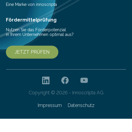
Mit einer festlichen Veranstaltung beging die
Eine Marke von innoscripta
Cyberagentur ihren 5. Geburtstag. Zahlreiche Gäste…
Fördermittelprüfung
Nutzen Sie das Förderpotenzial
in Ihrem Unternehmen optimal aus?
JETZT PRÜFEN
Copyright © 2026 - innoscripta AG
Impressum
Datenschutz