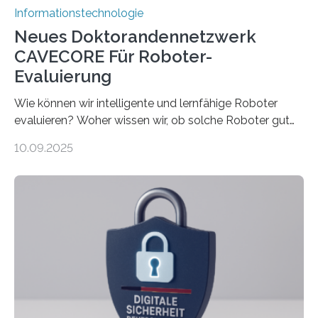
Informationstechnologie
Neues Doktorandennetzwerk
CAVECORE Für Roboter-
Evaluierung
Wie können wir intelligente und lernfähige Roboter
evaluieren? Woher wissen wir, ob solche Roboter gut
sind in dem, was sie tun? Mit diesen Fragen beschäftigt
10.09.2025
sich CAVECORE – ein neues Marie Skłodowska-Curie
Doctoral Network, das an der Universität Bremen
koordiniert wird. Ab dem 1. September werden sich
über einen Zeitraum von vier Jahren insgesamt 15
Promovierende im Rahmen von CAVECORE mit
kognitiven Robotern beschäftigen – also mit Robotern,
die mittels Sensoren ihre Umgebung erfassen,
Informationen verarbeiten und häufig auch mit…