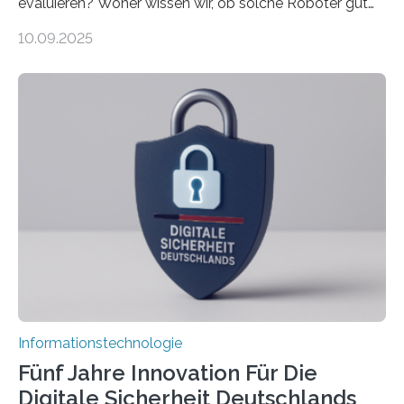
evaluieren? Woher wissen wir, ob solche Roboter gut
sind in dem, was sie tun? Mit diesen Fragen beschäftigt
10.09.2025
sich CAVECORE – ein neues Marie Skłodowska-Curie
Doctoral Network, das an der Universität Bremen
koordiniert wird. Ab dem 1. September werden sich
über einen Zeitraum von vier Jahren insgesamt 15
Promovierende im Rahmen von CAVECORE mit
kognitiven Robotern beschäftigen – also mit Robotern,
die mittels Sensoren ihre Umgebung erfassen,
Informationen verarbeiten und häufig auch mit…
Informationstechnologie
Fünf Jahre Innovation Für Die
Digitale Sicherheit Deutschlands