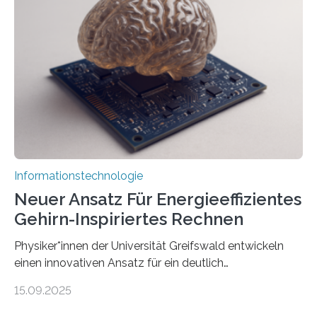
Lösung zur Erzeugung von Emotionen für realistische
Avatare. Gen-AIvatar entwickelt innovative und
kosteneffiziente Methoden, um lebensechte Avatare zu
erstellen. „Besonders wichtig ist uns eine ganzheitliche
Animation, bei der Stimme, Körperbewegung, Gestik
und Mimik im Einklang sind…
Informationstechnologie
Neuer Ansatz Für Energieeffizientes
Gehirn-Inspiriertes Rechnen
Physiker*innen der Universität Greifswald entwickeln
einen innovativen Ansatz für ein deutlich
energieeffizienteres Arbeiten von Computern. Ihr
15.09.2025
Lösungsweg ist inspiriert vom menschlichen Gehirn. Die
rasante Entwicklung der Künstlichen Intelligenz (KI)