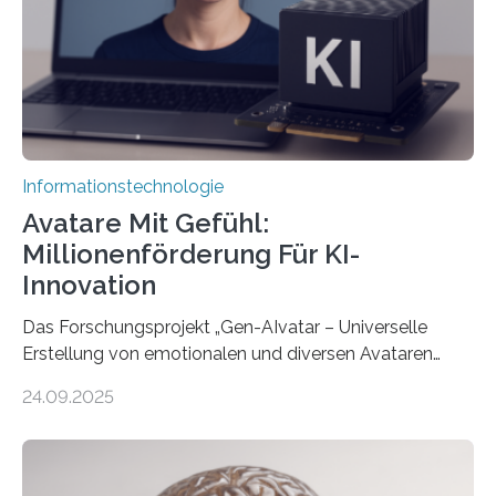
Informationstechnologie
Avatare Mit Gefühl:
Millionenförderung Für KI-
Innovation
Das Forschungsprojekt „Gen-AIvatar – Universelle
Erstellung von emotionalen und diversen Avataren
durch generative KI“ erhält eine NEXT.IN.NRW-
24.09.2025
Förderung in Höhe von rund 2 Millionen Euro. Dabei
entwickeln Wissenschaftlerinnen und Wissenschaftler
der Universität Bonn und der TH Köln gemeinsam mit
der MindPort GmbH eine neuartige, KI-gestützte