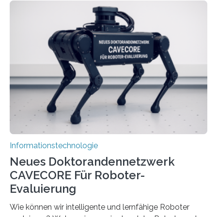
stellt die heutige Computertechnik vor
Herausforderungen. Herkömmliche Silizium-
Prozessoren stoßen an ihre Grenzen: Sie verbrauchen
viel Energie, die Speicher- und Verarbeitungseinheiten
sind voneinander getrennt und die Datenübertragung
bremst komplexe Anwendungen aus. Da KI-Modelle
immer größer werden und riesige Datenmengen
verarbeiten müssen, steigt der Bedarf an neuen
Rechenarchitekturen. Neben Quantencomputern
rücken dabei insbesondere…
Informationstechnologie
Neues Doktorandennetzwerk
CAVECORE Für Roboter-
Evaluierung
Wie können wir intelligente und lernfähige Roboter