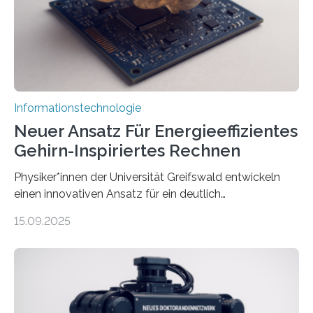
Animation, bei der Stimme, Körperbewegung, Gestik
und Mimik im Einklang sind…
Informationstechnologie
Neuer Ansatz Für Energieeffizientes
Gehirn-Inspiriertes Rechnen
Physiker*innen der Universität Greifswald entwickeln
einen innovativen Ansatz für ein deutlich
energieeffizienteres Arbeiten von Computern. Ihr
15.09.2025
Lösungsweg ist inspiriert vom menschlichen Gehirn. Die
rasante Entwicklung der Künstlichen Intelligenz (KI)
stellt die heutige Computertechnik vor
Herausforderungen. Herkömmliche Silizium-
Prozessoren stoßen an ihre Grenzen: Sie verbrauchen
viel Energie, die Speicher- und Verarbeitungseinheiten