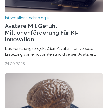
Informationstechnologie
Avatare Mit Gefühl:
Millionenförderung Für KI-
Innovation
Das Forschungsprojekt „Gen-AIvatar – Universelle
Erstellung von emotionalen und diversen Avataren
durch generative KI“ erhält eine NEXT.IN.NRW-
24.09.2025
Förderung in Höhe von rund 2 Millionen Euro. Dabei
entwickeln Wissenschaftlerinnen und Wissenschaftler
der Universität Bonn und der TH Köln gemeinsam mit
der MindPort GmbH eine neuartige, KI-gestützte
Lösung zur Erzeugung von Emotionen für realistische
Avatare. Gen-AIvatar entwickelt innovative und
kosteneffiziente Methoden, um lebensechte Avatare zu
erstellen. „Besonders wichtig ist uns eine ganzheitliche