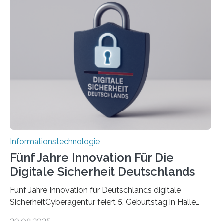
koordiniert wird. Ab dem 1. September werden sich
über einen Zeitraum von vier Jahren insgesamt 15
Promovierende im Rahmen von CAVECORE mit
kognitiven Robotern beschäftigen – also mit Robotern,
die mittels Sensoren ihre Umgebung erfassen,
Informationen verarbeiten und häufig auch mit…
Informationstechnologie
Fünf Jahre Innovation Für Die
Digitale Sicherheit Deutschlands
Fünf Jahre Innovation für Deutschlands digitale
SicherheitCyberagentur feiert 5. Geburtstag in Halle
(Saale) – Politik, Wissenschaft und Wirtschaft würdigen