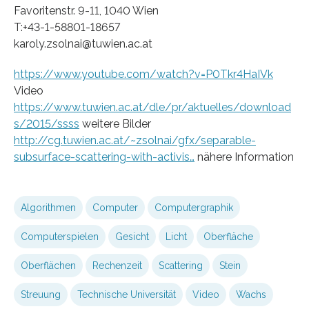
Favoritenstr. 9-11, 1040 Wien
T:+43-1-58801-18657
karoly.zsolnai@tuwien.ac.at
https://www.youtube.com/watch?v=P0Tkr4HaIVk
Video
https://www.tuwien.ac.at/dle/pr/aktuelles/download
s/2015/ssss
weitere Bilder
http://cg.tuwien.ac.at/~zsolnai/gfx/separable-
subsurface-scattering-with-activis…
nähere Information
Algorithmen
Computer
Computergraphik
Computerspielen
Gesicht
Licht
Oberfläche
Oberflächen
Rechenzeit
Scattering
Stein
Streuung
Technische Universität
Video
Wachs