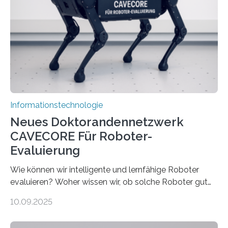
sind voneinander getrennt und die Datenübertragung
bremst komplexe Anwendungen aus. Da KI-Modelle
immer größer werden und riesige Datenmengen
verarbeiten müssen, steigt der Bedarf an neuen
Rechenarchitekturen. Neben Quantencomputern
rücken dabei insbesondere…
Informationstechnologie
Neues Doktorandennetzwerk
CAVECORE Für Roboter-
Evaluierung
Wie können wir intelligente und lernfähige Roboter
evaluieren? Woher wissen wir, ob solche Roboter gut
sind in dem, was sie tun? Mit diesen Fragen beschäftigt
10.09.2025
sich CAVECORE – ein neues Marie Skłodowska-Curie
Doctoral Network, das an der Universität Bremen