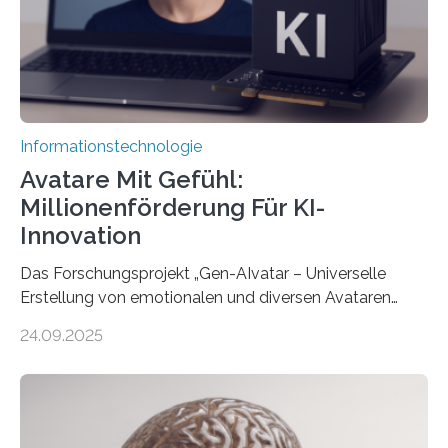
Informationstechnologie
Avatare Mit Gefühl:
Millionenförderung Für KI-
Innovation
Das Forschungsprojekt „Gen-AIvatar – Universelle
Erstellung von emotionalen und diversen Avataren
durch generative KI“ erhält eine NEXT.IN.NRW-
24.09.2025
Förderung in Höhe von rund 2 Millionen Euro. Dabei
entwickeln Wissenschaftlerinnen und Wissenschaftler
der Universität Bonn und der TH Köln gemeinsam mit
der MindPort GmbH eine neuartige, KI-gestützte
Lösung zur Erzeugung von Emotionen für realistische