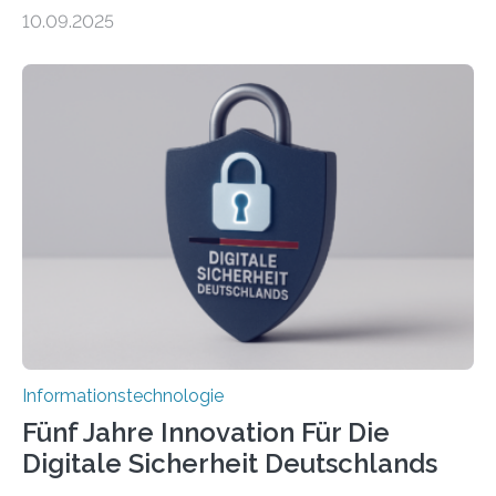
sind in dem, was sie tun? Mit diesen Fragen beschäftigt
10.09.2025
sich CAVECORE – ein neues Marie Skłodowska-Curie
Doctoral Network, das an der Universität Bremen
koordiniert wird. Ab dem 1. September werden sich
über einen Zeitraum von vier Jahren insgesamt 15
Promovierende im Rahmen von CAVECORE mit
kognitiven Robotern beschäftigen – also mit Robotern,
die mittels Sensoren ihre Umgebung erfassen,
Informationen verarbeiten und häufig auch mit…
Informationstechnologie
Fünf Jahre Innovation Für Die
Digitale Sicherheit Deutschlands