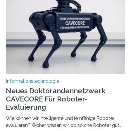
Herausforderungen. Herkömmliche Silizium-
Prozessoren stoßen an ihre Grenzen: Sie verbrauchen
viel Energie, die Speicher- und Verarbeitungseinheiten
sind voneinander getrennt und die Datenübertragung
bremst komplexe Anwendungen aus. Da KI-Modelle
immer größer werden und riesige Datenmengen
verarbeiten müssen, steigt der Bedarf an neuen
Rechenarchitekturen. Neben Quantencomputern
rücken dabei insbesondere…
Informationstechnologie
Neues Doktorandennetzwerk
CAVECORE Für Roboter-
Evaluierung
Wie können wir intelligente und lernfähige Roboter
evaluieren? Woher wissen wir, ob solche Roboter gut