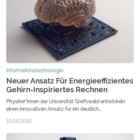
Avatare. Gen-AIvatar entwickelt innovative und
kosteneffiziente Methoden, um lebensechte Avatare zu
erstellen. „Besonders wichtig ist uns eine ganzheitliche
Animation, bei der Stimme, Körperbewegung, Gestik
und Mimik im Einklang sind…
Informationstechnologie
Neuer Ansatz Für Energieeffizientes
Gehirn-Inspiriertes Rechnen
Physiker*innen der Universität Greifswald entwickeln
einen innovativen Ansatz für ein deutlich
energieeffizienteres Arbeiten von Computern. Ihr
15.09.2025
Lösungsweg ist inspiriert vom menschlichen Gehirn. Die
rasante Entwicklung der Künstlichen Intelligenz (KI)
stellt die heutige Computertechnik vor